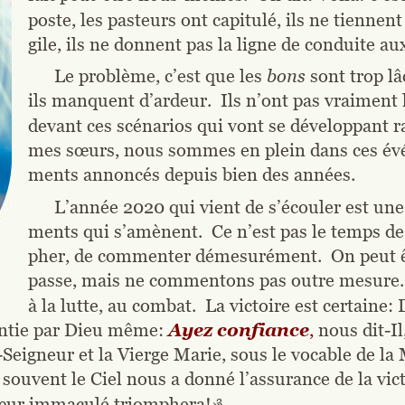
poste, les pasteurs ont capitulé, ils ne tiennen
gile, ils ne donnent pas la ligne de conduite aux
Le problème, c’est que les 
bons 
sont trop lâ
ils manquent d’ardeur.  Ils n’ont pas vraiment l
devant ces scénarios qui vont se développant ra
mes sœurs, nous sommes en plein dans ces év
ments annoncés depuis bien des années.
L’année 2020 qui vient de s’écouler est un
ments qui s’amènent.  Ce n’est pas le temps de 
pher, de commenter démesurément.  On peut êt
passe, mais ne commentons pas outre mesure.  
à la lutte, au combat.  La victoire est certaine:
rantie par Dieu même: 
Ayez confiance
,
 nous dit-Il
eigneur et la Vierge Marie, sous le vocable de la 
vent le Ciel nous a donné l’assurance de la victo
Cœur immaculé triomphera!»
3