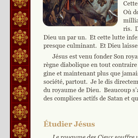
Cette
Où do
milli
ris. 
Dieu un par un.  Et cette lutte inf
presque culminant.  Et Dieu laisser
Jésus est venu fonder Son royau
règne diabolique en tout contraire 
gine et maintenant plus que jamais
société, partout.  Je le dis direct
du royaume de Dieu.  Beaucoup s’a
des complices actifs de Satan et 
Étudier Jésus
Le royaume des Cieux souffre v