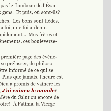
t pas le flambeau de l’Évan-
 gens.  Et puis, où sont-ils?
ches.  Les bons sont tièdes, 
a foi, une foi ardente 
pidement...  Mes frères et 
énements, ces bouleverse-
e première page des événe-
se prélasser, de philoso-
re informé de ce qui se 
Plus que jamais, l’heure est 
 Dieu a promis de vaincre les 
,
J’ai vaincu le monde.
2
Mère du Salut ou encore de 
ire!  À Fatima, la Vierge 