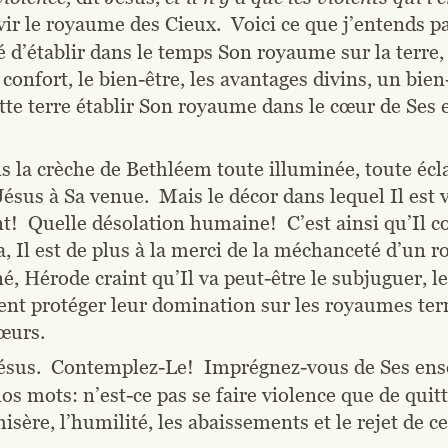
vir le royaume des Cieux.  Voici ce que j’entends pa
 d’établir dans le temps Son royaume sur la terre, Il
 confort, le bien-être, les avantages divins, un bien-ê
cette terre établir Son royaume dans le cœur de Se
 la crèche de Bethléem toute illuminée, toute écla
 Jésus à Sa venue.  Mais le décor dans lequel Il est 
!  Quelle désolation humaine!  C’est ainsi qu’Il 
Il est de plus à la merci de la méchanceté d’un roi 
 Hérode craint qu’Il va peut-être le subjuguer, le 
ent protéger leur domination sur les royaumes terre
cœurs.
 Jésus.  Contemplez-Le!  Imprégnez-vous de Ses e
 mots: n’est-ce pas se faire violence que de quitter 
isère, l’humilité, les abaissements et le rejet de c