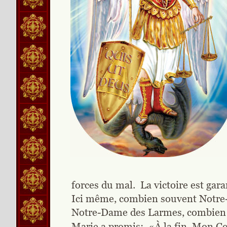
forces du mal.  La victoire est ga
Ici même, combien souvent Notre-S
Notre-Dame des Larmes, combien sou
Marie a promis:  «À la fin, Mon 