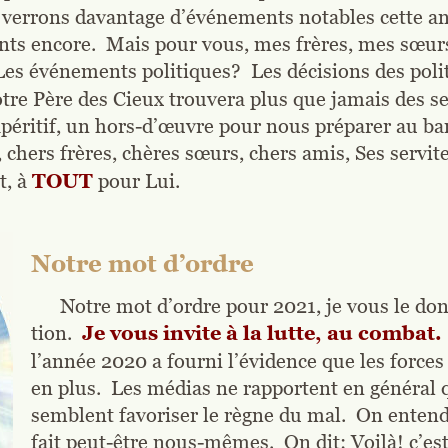
 verrons davantage d’événements notables cette ann
s encore.  Mais pour vous, mes frères, mes sœurs,
es événements politiques?  Les décisions des politi
tre Père des Cieux trouvera plus que jamais des se
apéritif, un hors-d’œuvre pour nous préparer au ba
chers frères, chères sœurs, chers amis, Ses serviteu
, à 
TOUT 
pour Lui.
Notre mot d’ordre
Notre mot d’ordre pour 2021, je vous le don
tion. 
Je vous invite à la lutte, au combat.
l’année 2020 a fourni l’évidence que les force
en plus.  Les médias ne rapportent en général 
semblent favoriser le règne du mal.  On enten
fait peut-être nous-mêmes.  On dit: Voilà! c’est