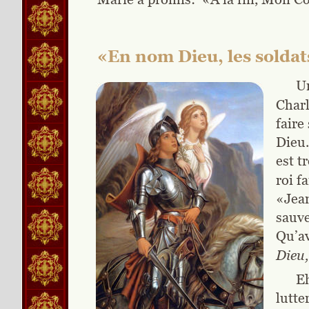
«En nom Dieu, les soldat
Un
Charl
faire
Dieu.
est t
roi f
«Jean
sauve
Qu’av
Dieu,
Eh
lutte