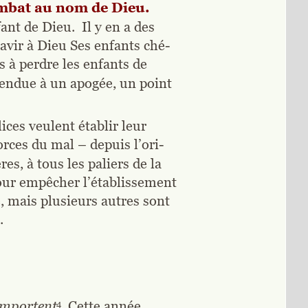
combat au nom de Dieu. 
nt de Dieu.  Il y en a des 
ravir à Dieu Ses enfants ché-
s à perdre les enfants de 
 rendue à un apogée, un point 
ces veulent établir leur 
orces du mal – depuis l’ori-
s, à tous les paliers de la 
pour empêcher l’établissement 
 mais plusieurs autres sont 
.
’emportent.
4
 Cette année 