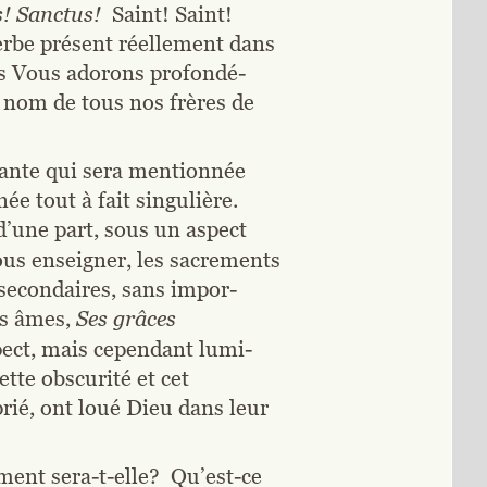
! Sanctus! 
 Saint! Saint! 
Verbe présent réellement dans 
ous Vous adorons profondé-
 nom de tous nos frères de 
quante qui sera mentionnée 
e tout à fait singulière.  
d’une part, sous un aspect 
nous enseigner, les sacrements 
secondaires, sans impor-
s âmes, 
Ses grâces 
pect, mais cependant lumi
-
tte obscurité et cet 
rié, ont loué Dieu dans leur 
ent sera-t-elle?  Qu’est-ce 