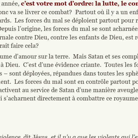
 année, 
c’est votre mot d’ordre: la lutte, le 
nc va se livrer ce combat?  Partout où il y a un enfa
ards.  Les forces du mal se déploient partout pour 
 Depuis l’origine, les forces du mal se sont acharnée
ernale contre Dieu, contre les enfants de Dieu, est
ait faire cela?
me d’amour sur la terre.  Mais Satan et ses compli
à Dieu.  C’est d’une évidence criante.  Toutes les f
 – sont déployées, répandues dans toutes les sphère
ement.  Les forces du mal sont en contrôle partout 
ctivent au service de Satan d’une manière aveugle,
qui s’acharnent directement à combattre ce royaume
iolence, 
dit Jésus,
 et il n’y a que les violents qui l