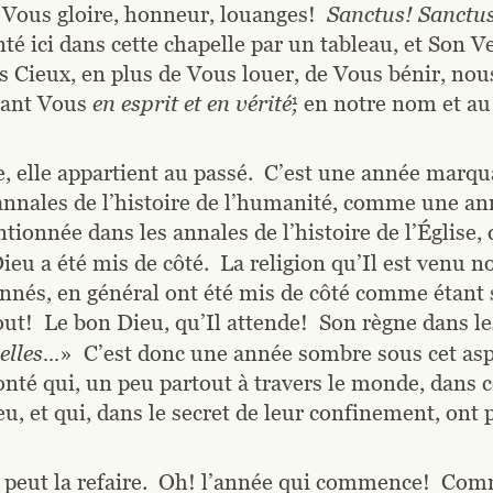
 Vous gloire, honneur, louanges!  
Sanctus! Sanctus
nté ici dans cette chapelle par un tableau, et Son 
es Cieux, en plus de Vous louer, de Vous bénir, n
ant Vous 
en esprit et en vérité,
1
 en notre nom et au
re, elle appartient au passé.  C’est une année mar
annales de l’histoire de l’humanité, comme une anné
ionnée dans les annales de l’histoire de l’Église, 
ieu a été mis de côté.  La religion qu’Il est venu 
nnés, en général ont été mis de côté comme étant 
out!  Le bon Dieu, qu’Il attende!  Son règne dans le
lles...
»  C’est donc une année sombre sous cet as
té qui, un peu partout à travers le monde, dans ce
, et qui, dans le secret de leur confinement, ont p
 peut la refaire.  Oh! l’année qui commence!  Comm