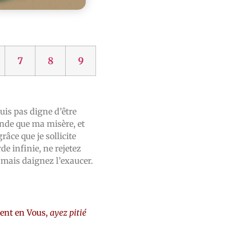
7
8
9
uis pas digne d’être
ande que ma misère, et
râce que je sollicite
e infinie, ne rejetez
mais daignez l’exaucer.
rent en Vous,
ayez pitié