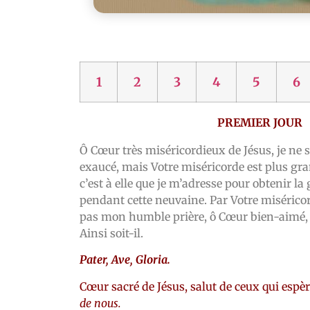
1
2
3
4
5
6
PREMIER JOUR
Ô Cœur très miséricordieux de Jésus, je ne s
exaucé, mais Votre miséricorde est plus gr
c’est à elle que je m’adresse pour obtenir la g
pendant cette neuvaine. Par Votre miséricord
pas mon humble prière, ô Cœur bien-aimé, 
Ainsi soit-il.
Pater, Ave, Gloria.
Cœur sacré de Jésus, salut de ceux qui espè
de nous.