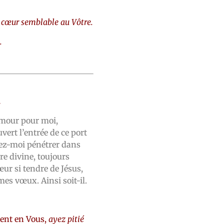
cœur semblable au Vôtre.
.
.
amour pour moi,
ert l’entrée de ce port
ssez-moi pénétrer dans
re divine, toujours
ur si tendre de Jésus,
es vœux. Ainsi soit-il.
rent en Vous,
ayez pitié