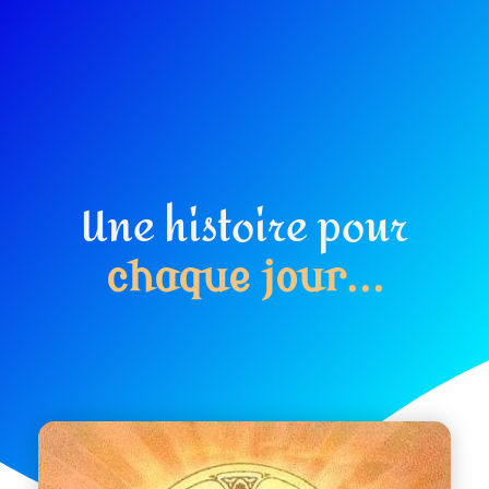
Une histoire pour
c
h
a
q
u
e
j
o
u
r
.
.
.