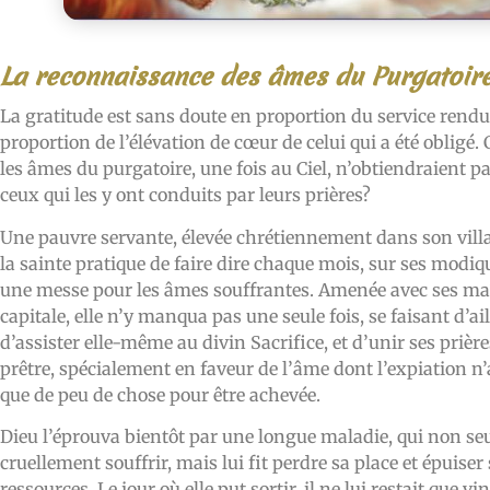
La reconnaissance des âmes du Purgatoir
La gratitude est sans doute en proportion du service rendu,
proportion de l’élévation de cœur de celui qui a été oblig
les âmes du purgatoire, une fois au Ciel, n’obtiendraient p
ceux qui les y ont conduits par leurs prières?
Une pauvre servante, élevée chrétiennement dans son villa
la sainte pratique de faire dire chaque mois, sur ses modi
une messe pour les âmes souffrantes. Amenée avec ses maî
capitale, elle n’y manqua pas une seule fois, se faisant d’ai
d’assister elle-même au divin Sacrifice, et d’unir ses prière
prêtre, spécialement en faveur de l’âme dont l’expiation n’
que de peu de chose pour être achevée.
Dieu l’éprouva bientôt par une longue maladie, qui non seu
cruellement souffrir, mais lui fit perdre sa place et épuiser
ressources. Le jour où elle put sortir, il ne lui restait que v