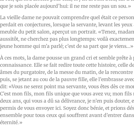
que je sois placée aujourd’hui: il ne me reste pas un sou.»
La vieille dame ne pouvait comprendre quel était ce person
perdait en conjectures, lorsque la servante, levant les yeu
meuble du petit salon, aperçut un portrait. «Tenez, madame
aussitôt, ne cherchez pas plus longtemps: voilà exactemen
jeune homme qui m’a parlé; c’est de sa part que je viens…»
À ces mots, la dame pousse un grand cri et semble prête à
connaissance. Elle se fait redire toute cette histoire, celle 
âmes du purgatoire, de la messe du matin, de la rencontre 
puis, se jetant au cou de la pauvre fille, elle l’embrasse avec
dit: «Vous ne serez point ma servante, vous êtes dès ce mo
C’est mon fils, mon fils unique que vous avez vu; mon fils
deux ans, qui vous a dû sa délivrance, je n’en puis douter, e
permis de vous envoyer ici. Soyez donc bénie, et prions d
ensemble pour tous ceux qui souffrent avant d’entrer dan
éternité.»