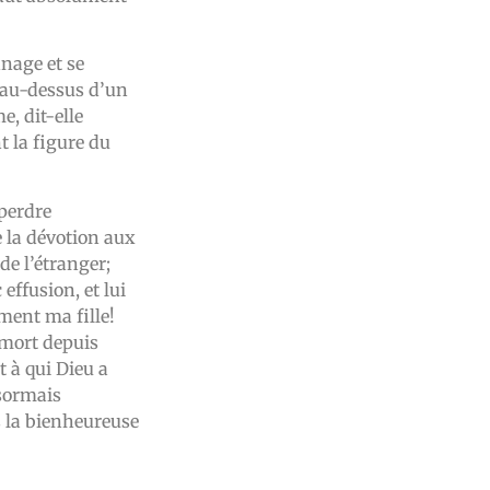
nage et se
x au-dessus d’un
, dit-elle
t la figure du
 perdre
de la dévotion aux
de l’étranger;
 effusion, et lui
ment ma fille!
 mort depuis
t à qui Dieu a
ésormais
s la bienheureuse