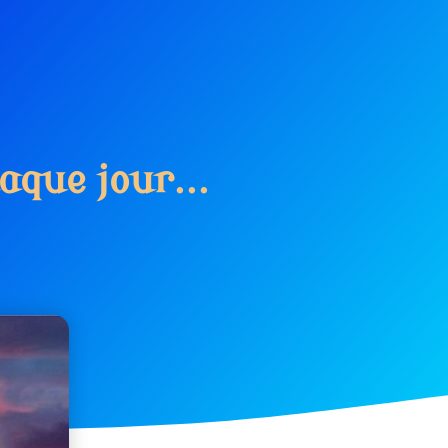
a
q
u
e
j
o
u
r
.
.
.