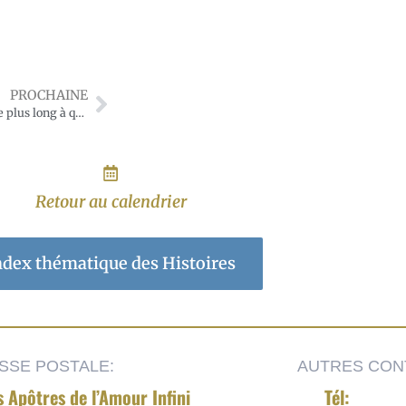
PROCHAINE
histoire1102-Un Purgatoire plus long à qui n’a pas prié pour les morts
Retour au calendrier
ndex thématique des Histoires
SSE POSTALE:
AUTRES CON
s Apôtres de l’Amour Infini
Tél: