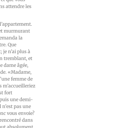
ns attendre les
 l’appartement.
, et murmurant
 demanda la
tre. Que
je n’ai plus à
n tremblant, et
une dame âgée,
ande. «Madame,
n d’une femme de
s m’accueilleriez
t fort
epuis une demi-
l n’est pas une
onc vous envoie?
 rencontré dans
l faut absolument