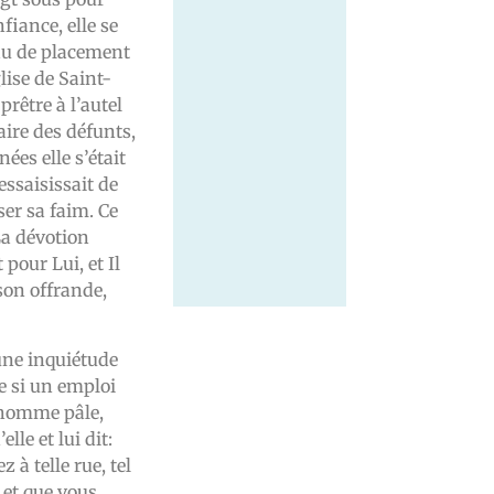
fiance, elle se
eau de placement
glise de Saint-
prêtre à l’autel
aire des défunts,
ées elle s’était
essaisissait de
ser sa faim. Ce
La dévotion
 pour Lui, et Il
son offrande,
’une inquiétude
e si un emploi
e homme pâle,
lle et lui dit:
à telle rue, tel
 et que vous