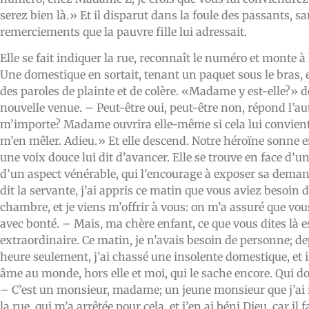
serez bien là.» Et il disparut dans la foule des passants, sa
remerciements que la pauvre fille lui adressait.
Elle se fait indiquer la rue, reconnaît le numéro et monte à
Une domestique en sortait, tenant un paquet sous le bras
des paroles de plainte et de colère. «Madame y est-elle?»
nouvelle venue. – Peut-être oui, peut-être non, répond l’au
m’importe? Madame ouvrira elle-même si cela lui convient; 
m’en mêler. Adieu.» Et elle descend. Notre héroïne sonne e
une voix douce lui dit d’avancer. Elle se trouve en face d’
d’un aspect vénérable, qui l’encourage à exposer sa dem
dit la servante, j’ai appris ce matin que vous aviez besoi
chambre, et je viens m’offrir à vous: on m’a assuré que vou
avec bonté. – Mais, ma chère enfant, ce que vous dites là es
extraordinaire. Ce matin, je n’avais besoin de personne; d
heure seulement, j’ai chassé une insolente domestique, et i
âme au monde, hors elle et moi, qui le sache encore. Qui d
– C’est un monsieur, madame; un jeune monsieur que j’ai
la rue, qui m’a arrêtée pour cela, et j’en ai béni Dieu, car i