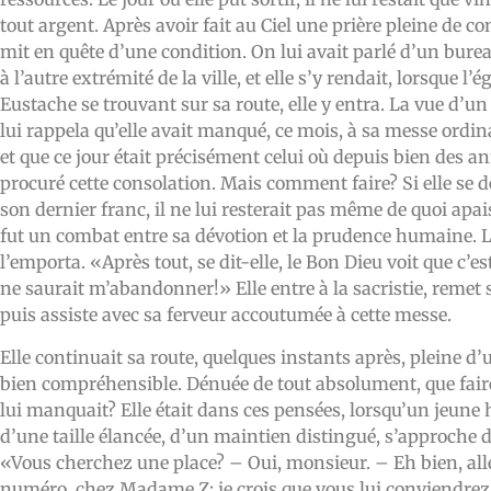
tout argent. Après avoir fait au Ciel une prière pleine de con
mit en quête d’une condition. On lui avait parlé d’un bur
à l’autre extrémité de la ville, et elle s’y rendait, lorsque l’é
Eustache se trouvant sur sa route, elle y entra. La vue d’un 
lui rappela qu’elle avait manqué, ce mois, à sa messe ordin
et que ce jour était précisément celui où depuis bien des ann
procuré cette consolation. Mais comment faire? Si elle se d
son dernier franc, il ne lui resterait pas même de quoi apai
fut un combat entre sa dévotion et la prudence humaine. 
l’emporta. «Après tout, se dit-elle, le Bon Dieu voit que c’est
ne saurait m’abandonner!» Elle entre à la sacristie, remet 
puis assiste avec sa ferveur accoutumée à cette messe.
Elle continuait sa route, quelques instants après, pleine d
bien compréhensible. Dénuée de tout absolument, que fair
lui manquait? Elle était dans ces pensées, lorsqu’un jeun
d’une taille élancée, d’un maintien distingué, s’approche d’e
«Vous cherchez une place? – Oui, monsieur. – Eh bien, allez 
numéro, chez Madame Z; je crois que vous lui conviendrez