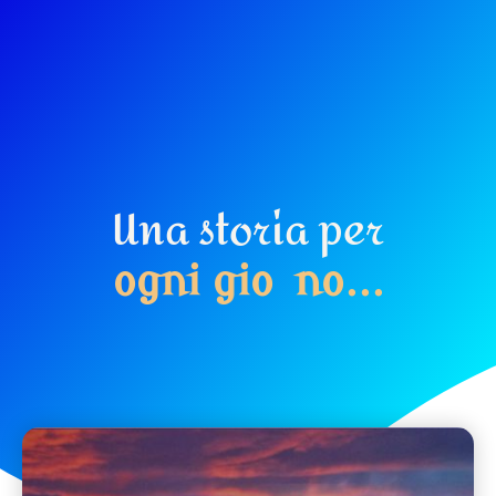
Una storia per
o
g
n
i
g
i
o
r
n
o
.
.
.