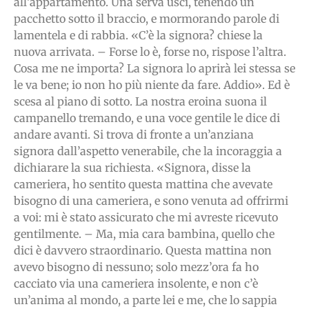
all’appartamento. Una serva uscì, tenendo un
pacchetto sotto il braccio, e mormorando parole di
lamentela e di rabbia. «C’è la signora? chiese la
nuova arrivata. – Forse lo è, forse no, rispose l’altra.
Cosa me ne importa? La signora lo aprirà lei stessa se
le va bene; io non ho più niente da fare. Addio». Ed è
scesa al piano di sotto. La nostra eroina suona il
campanello tremando, e una voce gentile le dice di
andare avanti. Si trova di fronte a un’anziana
signora dall’aspetto venerabile, che la incoraggia a
dichiarare la sua richiesta. «Signora, disse la
cameriera, ho sentito questa mattina che avevate
bisogno di una cameriera, e sono venuta ad offrirmi
a voi: mi è stato assicurato che mi avreste ricevuto
gentilmente. – Ma, mia cara bambina, quello che
dici è davvero straordinario. Questa mattina non
avevo bisogno di nessuno; solo mezz’ora fa ho
cacciato via una cameriera insolente, e non c’è
un’anima al mondo, a parte lei e me, che lo sappia