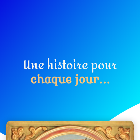
Une histoire pour
c
h
a
q
u
e
j
o
u
r
.
.
.