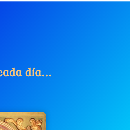
c
a
d
a
d
í
a
.
.
.