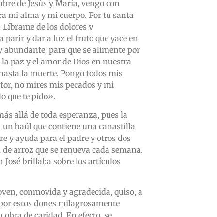
mbre de Jesús y María, vengo con
ra mi alma y mi cuerpo. Por tu santa
 Líbrame de los dolores y
arir y dar a luz el fruto que yace en
 y abundante, para que se alimente por
la paz y el amor de Dios en nuestra
l hasta la muerte. Pongo todos mis
tor, no mires mis pecados y mi
o que te pido».
ás allá de toda esperanza, pues la
a un baúl que contiene una canastilla
re y ayuda para el padre y otros dos
da de arroz que se renueva cada semana.
José brillaba sobre los artículos
oven, conmovida y agradecida, quiso, a
as por estos dones milagrosamente
 obra de caridad. En efecto, se