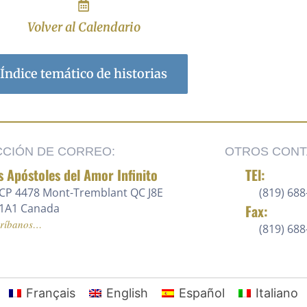
Volver al Calendario
Índice temático de historias
CCIÓN DE CORREO:
OTROS CONT
s Apóstoles del Amor Infinito
TEl:
CP 4478 Mont-Tremblant QC J8E
(819) 688
1A1 Canada
Fax:
críbanos…
(819) 68
Français
English
Español
Italiano