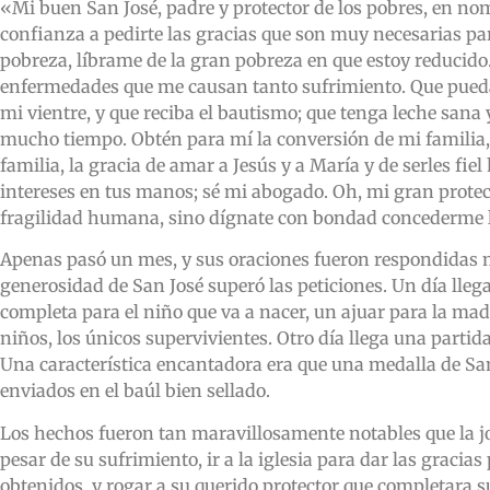
«Mi buen San José, padre y protector de los pobres, en no
confianza a pedirte las gracias que son muy necesarias pa
pobreza, líbrame de la gran pobreza en que estoy reducido.
enfermedades que me causan tanto sufrimiento. Que pueda p
mi vientre, y que reciba el bautismo; que tenga leche sana
mucho tiempo. Obtén para mí la conversión de mi familia, 
familia, la gracia de amar a Jesús y a María y de serles fie
intereses en tus manos; sé mi abogado. Oh, mi gran protec
fragilidad humana, sino dígnate con bondad concederme l
Apenas pasó un mes, y sus oraciones fueron respondidas m
generosidad de San José superó las peticiones. Un día lleg
completa para el niño que va a nacer, un ajuar para la mad
niños, los únicos supervivientes. Otro día llega una parti
Una característica encantadora era que una medalla de San 
enviados en el baúl bien sellado.
Los hechos fueron tan maravillosamente notables que la j
pesar de su sufrimiento, ir a la iglesia para dar las graci
obtenidos, y rogar a su querido protector que completara su