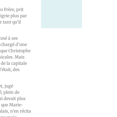
u Frère, prit
igrie plus par
r tant qu’il
nné à ses
, chargé d’une
 que Christophe
sicales. Mais
de la capitale
’était, des
t, jugé
; plein de
ui devait plus
n que Marie-
ais, n’en récita