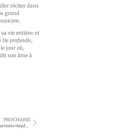
ller réciter dans
lus grand
musicien.
sa vie entière; et
ue
De profundis
,
le jour où,
ndit son âme à
PROCHAINE
histoire0517 - Fidélité des artistes Haydn et Mozart à réciter le chapelet