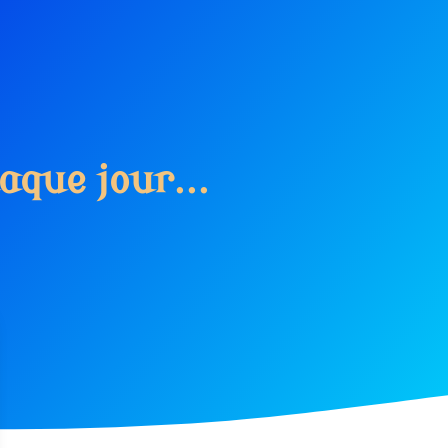
a
q
u
e
j
o
u
r
.
.
.