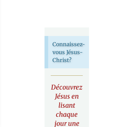
Connaissez-
vous Jésus-
Christ?
Découvrez
Jésus en
lisant
chaque
jour une