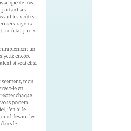
si, que de fois,
 portant ses
ssait les voûtes
derniers rayons
 d’un éclat pur et
admirablement un
les yeux encore
lent si vrai et si
avissement, mon
ervez-le en
 réciter chaque
 vous portera
l, j’en ai le
grand devant les
 dans le