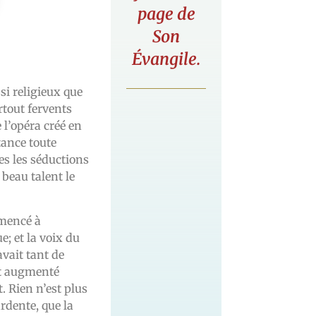
page de
Son
Évangile.
si religieux que
tout fervents
 l’opéra créé en
tance toute
tes les séductions
 beau talent le
mencé à
; et la voix du
avait tant de
nt augmenté
. Rien n’est plus
rdente, que la