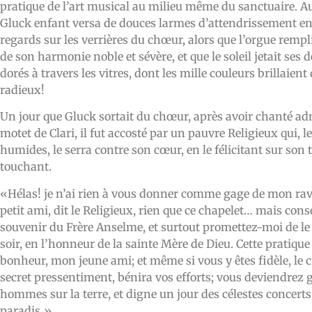
pratique de l’art musical au milieu même du sanctuaire. Aus
Gluck enfant versa de douces larmes d’attendrissement en
regards sur les verrières du chœur, alors que l’orgue rempli
de son harmonie noble et sévère, et que le soleil jetait ses 
dorés à travers les vitres, dont les mille couleurs brillaient
radieux!
Un jour que Gluck sortait du chœur, après avoir chanté 
motet de Clari, il fut accosté par un pauvre Religieux qui, 
humides, le serra contre son cœur, en le félicitant sur son ta
touchant.
«Hélas! je n’ai rien à vous donner comme gage de mon r
petit ami, dit le Religieux, rien que ce chapelet… mais cons
souvenir du Frère Anselme, et surtout promettez-moi de le
soir, en l’honneur de la sainte Mère de Dieu. Cette pratique
bonheur, mon jeune ami; et même si vous y êtes fidèle, le cie
secret pressentiment, bénira vos efforts; vous deviendrez 
hommes sur la terre, et digne un jour des célestes concerts
paradis.»