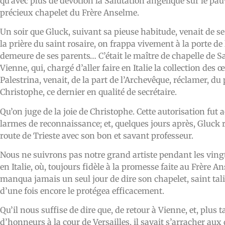
qu’avec plus de dévotion la Salutation angélique sur le pa
précieux chapelet du Frère Anselme.
Un soir que Gluck, suivant sa pieuse habitude, venait de se
la prière du saint rosaire, on frappa vivement à la porte de
demeure de ses parents… C’était le maître de chapelle de S
Vienne, qui, chargé d’aller faire en Italie la collection des 
Palestrina, venait, de la part de l’Archevêque, réclamer, du 
Christophe, ce dernier en qualité de secrétaire.
Qu’on juge de la joie de Christophe. Cette autorisation fut 
larmes de reconnaissance; et, quelques jours après, Gluck r
route de Trieste avec son bon et savant professeur.
Nous ne suivrons pas notre grand artiste pendant les vingt
en Italie, où, toujours fidèle à la promesse faite au Frère An
manqua jamais un seul jour de dire son chapelet, saint ta
d’une fois encore le protégea efficacement.
Qu’il nous suffise de dire que, de retour à Vienne, et, plus 
d’honneurs à la cour de Versailles, il savait s’arracher au