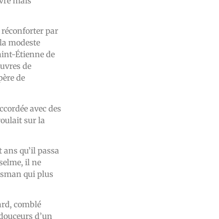
uvre mais
 réconforter par
 la modeste
aint-Étienne de
œuvres de
père de
accordée avec des
oulait sur la
 ans qu’il passa
selme, il ne
lisman qui plus
tard, comblé
x douceurs d’un