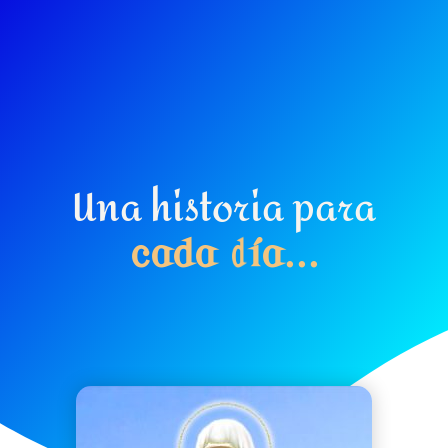
Una historia para
c
a
d
a
d
í
a
.
.
.