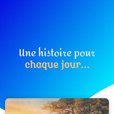
Une histoire pour
c
h
a
q
u
e
j
o
u
r
.
.
.