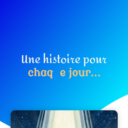
Une histoire pour
c
h
a
q
u
e
j
o
u
r
.
.
.