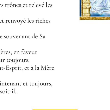
rs trônes et relevé les
et renvoyé les riches
 Se souvenant de Sa
pères, en faveur
ur toujours.
nt-Esprit, et à la Mère
enant et toujours,
soit-il.