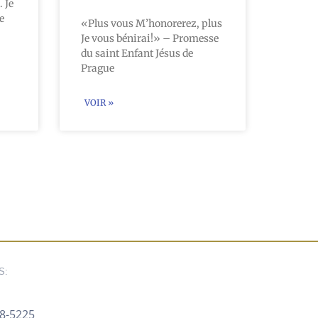
. Je
e
«Plus vous M’honorerez, plus
Je vous bénirai!» – Promesse
du saint Enfant Jésus de
Prague
VOIR »
S:
88-5225