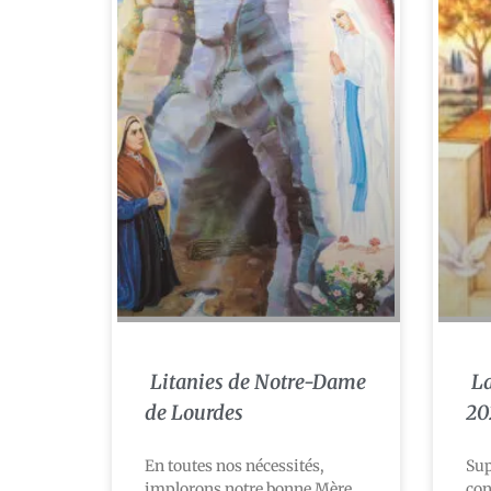
Litanies de Notre-Dame
La
de Lourdes
20
En toutes nos nécessités,
Sup
implorons notre bonne Mère
con