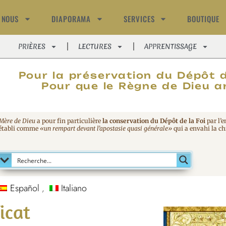
 NOUS
DIAPORAMA
SERVICES
BOUTIQUE
PRIÈRES
LECTURES
APPRENTISSAGE
MAGNIFIC
Pour la préservation du Dépôt d
Pour que le Règne de Dieu ar
 Mère de Dieu
a pour fin particulière
la conservation du Dépôt de la Foi
par l’
 établi comme
«un rempart devant l’apostasie quasi générale»
qui a envahi la chr
Español
Italiano
icat