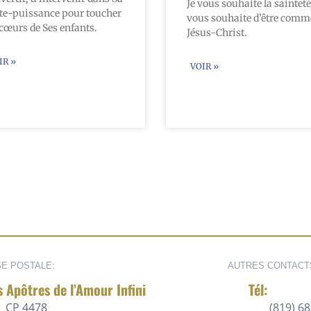
Je vous souhaite la sainteté
te-puissance pour toucher
vous souhaite d’être comm
 cœurs de Ses enfants.
Jésus-Christ.
IR »
VOIR »
E POSTALE:
AUTRES CONTACT
s Apôtres de l’Amour Infini
Tél:
CP 4478
(819) 6