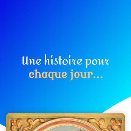
Une histoire pour
c
h
a
q
u
e
j
o
u
r
.
.
.