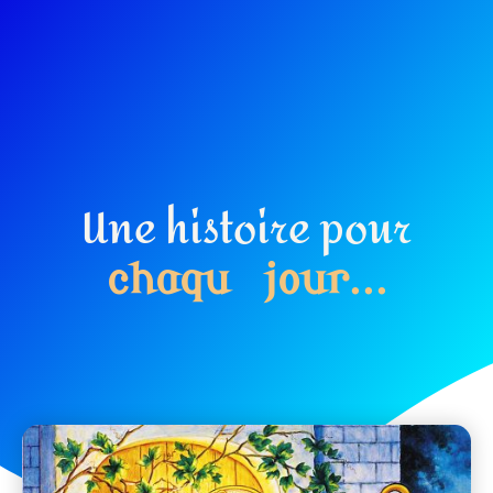
Une histoire pour
c
h
a
q
u
e
j
o
u
r
.
.
.