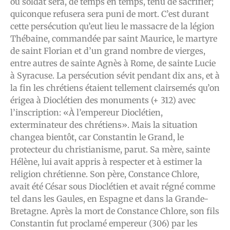
ou soldat sera, de temps en temps, tenu de sacrifier;
quiconque refusera sera puni de mort. C’est durant
cette persécution qu’eut lieu le massacre de la légion
Thébaine, commandée par saint Maurice, le martyre
de saint Florian et d’un grand nombre de vierges,
entre autres de sainte Agnès à Rome, de sainte Lucie
à Syracuse. La persécution sévit pendant dix ans, et à
la fin les chrétiens étaient tellement clairsemés qu’on
érigea à Dioclétien des monuments (+ 312) avec
l’inscription: «À l’empereur Dioclétien,
exterminateur des chrétiens». Mais la situation
changea bientôt, car Constantin le Grand, le
protecteur du christianisme, parut. Sa mère, sainte
Hélène, lui avait appris à respecter et à estimer la
religion chrétienne. Son père, Constance Chlore,
avait été César sous Dioclétien et avait régné comme
tel dans les Gaules, en Espagne et dans la Grande-
Bretagne. Après la mort de Constance Chlore, son fils
Constantin fut proclamé empereur (306) par les