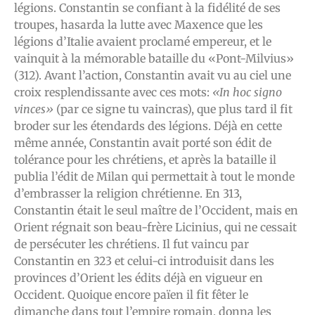
légions. Constantin se confiant à la fidélité de ses
troupes, hasarda la lutte avec Maxence que les
légions d’Italie avaient proclamé empereur, et le
vainquit à la mémorable bataille du «Pont-Milvius»
(312). Avant l’action, Constantin avait vu au ciel une
croix resplendissante avec ces mots:
«In hoc signo
vinces»
(par ce signe tu vaincras), que plus tard il fit
broder sur les étendards des légions. Déjà en cette
même année, Constantin avait porté son édit de
tolérance pour les chrétiens, et après la bataille il
publia l’édit de Milan qui permettait à tout le monde
d’embrasser la religion chrétienne. En 313,
Constantin était le seul maître de l’Occident, mais en
Orient régnait son beau-frère Licinius, qui ne cessait
de persécuter les chrétiens. Il fut vaincu par
Constantin en 323 et celui-ci introduisit dans les
provinces d’Orient les édits déjà en vigueur en
Occident. Quoique encore païen il fit fêter le
dimanche dans tout l’empire romain, donna les