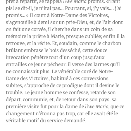
prêt à repartir, se rappela
l’Ave Maria
promis. «Tant
pis! se dit-il, je n’irai pas… Pourtant, si, j’y vais…. j’ai
promis…» Il court à Notre-Dame des Victoires,
s’agenouille à demi sur un prie-Dieu, et, de l’air dont
on fait une corvée, il cherche dans un coin de sa
mémoire la prière à Marie, presque oubliée; enfin il la
retrouve, et la récite. Et, soudain, comme le charbon
brûlant embrase le bois desséché, cette douce
invocation pénètre tout d’un coup jusqu’aux
entrailles ce jeune pécheur: il verse des larmes qu’il
ne connaissait plus. Le vénérable curé de Notre-
Dame des Victoires, habitué à ces conversions
subites, s’approche de ce prodigue dont il devine le
trouble. Le jeune homme se confesse, retarde son
départ, communie, et, de retour dans son pays, sa
première visite fut pour la dame de
l’Ave Maria,
que ce
changement n’étonna pas trop, car elle avait été le
véritable motif du service demandé.