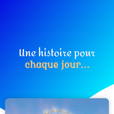
Une histoire pour
c
h
a
q
u
e
j
o
u
r
.
.
.