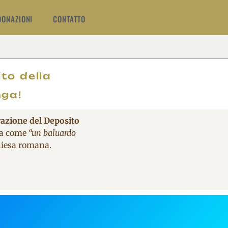
DONAZIONI
CONTATTO
O
to della
nga!
vazione del Deposito
ita come
“un baluardo
Chiesa romana.