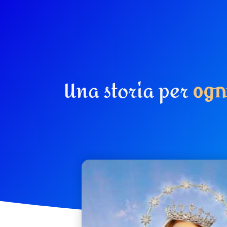
Una storia per
o
g
n