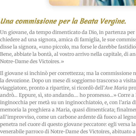
Una commissione per la Beata Vergine.
Un giovane, da tempo dimenticato da Dio, in partenza per 
chiedere ad una signora, amica di famiglia, le sue commis
disse la signora, «uno piccolo, ma forse le darebbe fastidio
Bene, abbiate la bontà, al vostro arrivo nella capitale, di a
Notre-Dame des Victoires.»
Il giovane si inchinò per correttezza; ma la commissione n
la devozione. Dopo un mese di soggiorno trascorso a visitar
viaggiatore, pronto a ripartire, si ricordò dell’
Ave Maria
pro
andrò… Eppure, sì, sto andando…. ho promesso…» Corre a N
inginocchia per metà su un inginocchiatoio, e, con l’aria d
memoria la preghiera a Maria, quasi dimenticata; finalmente
all’improvviso, come un carbone ardente dà fuoco al legno
penetra nel cuore di questo giovane peccatore: egli versa l
venerabile parroco di Notre-Dame des Victoires, abituato a