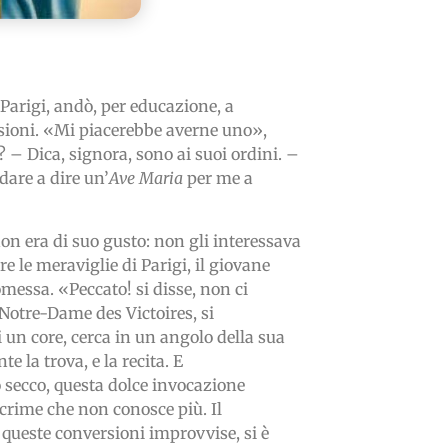
Parigi, andò, per educazione, a
sioni. «Mi piacerebbe averne uno»,
? – Dica, signora, sono ai suoi ordini. –
ndare a dire un’
Ave Maria
per me a
on era di suo gusto: non gli interessava
e le meraviglie di Parigi, il giovane
messa. «Peccato! si disse, non ci
otre-Dame des Victoires, si
i un core, cerca in un angolo della sua
 la trova, e la recita. E
 secco, questa dolce invocazione
acrime che non conosce più. Il
 queste conversioni improvvise, si è