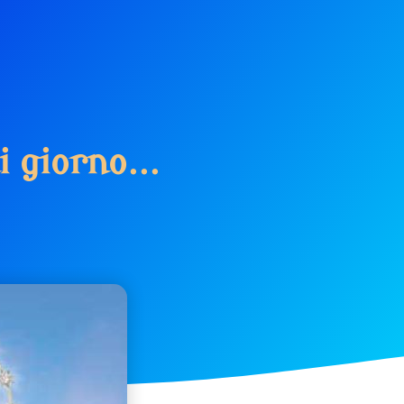
i
g
i
o
r
n
o
.
.
.