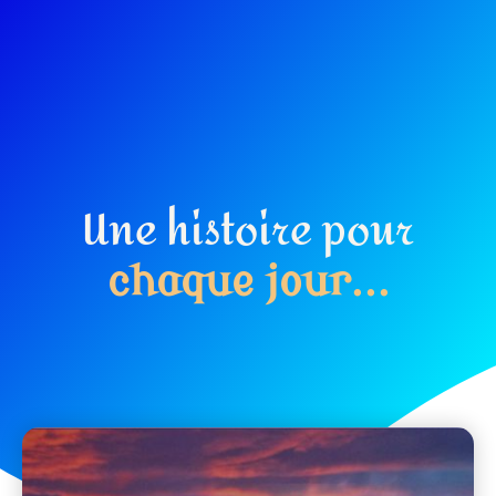
Une histoire pour
c
h
a
q
u
e
j
o
u
r
.
.
.