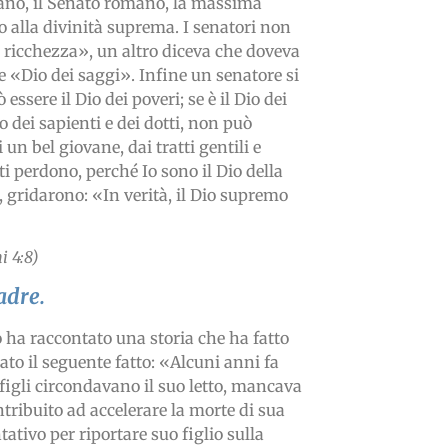
iano, il Senato romano, la massima
o alla divinità suprema. I senatori non
 ricchezza», un altro diceva che doveva
e «Dio dei saggi». Infine un senatore si
essere il Dio dei poveri; se è il Dio dei
io dei sapienti e dei dotti, non può
un bel giovane, dai tratti gentili e
i perdono, perché Io sono il Dio della
, gridarono: «In verità, il Dio supremo
i 4:8)
adre.
 ha raccontato una storia che ha fatto
ato il seguente fatto: «Alcuni anni fa
figli circondavano il suo letto, mancava
ntribuito ad accelerare la morte di sua
tivo per riportare suo figlio sulla