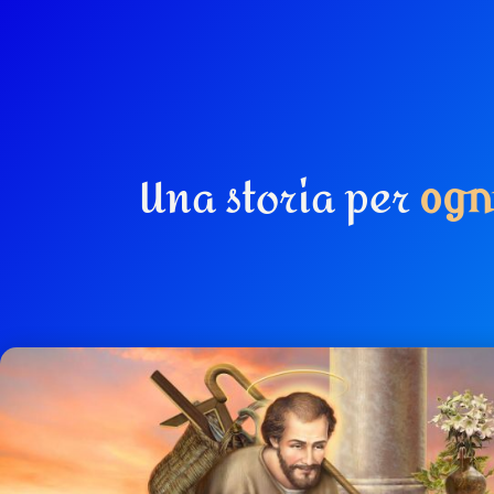
Una storia per
o
g
n