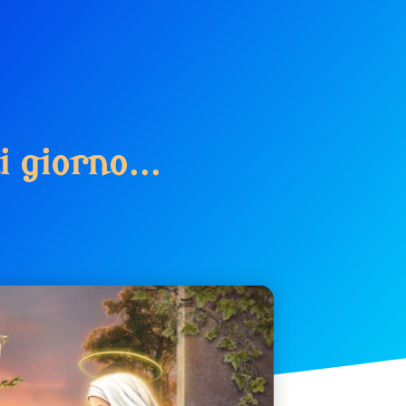
i
g
i
o
r
n
o
.
.
.