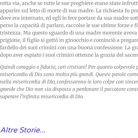
retta via, anche se tutte le sue preghiere erano state infr
apparire sul letto di morte di sua madre. La richiesta fu p
dove era internato, ed egli lo fece portare da sua madre so
perso la capacità di parlare, raccolse le sue ultime forze e 
tristezza. Ma questo sguardo di una madre morente aveva 
prigione, il figlio si gettò in ginocchio e cominciò a pregar
fardello dei suoi crimini con una buona confessione. La gra
dopo aver espiato i suoi crimini ottenne la grazia del sacerd
Quindi coraggio e fiducia, cari cristiani! Per quanto colpevole p
misericordia di Dio sono molto più grandi. Queste parole commo
nella misericordia di Dio, confessarono le loro colpe con sincer
grande che Dio non sia disposto a perdonare il peccatore cont
superare l’infinita misericordia di Dio.
Altre Storie...