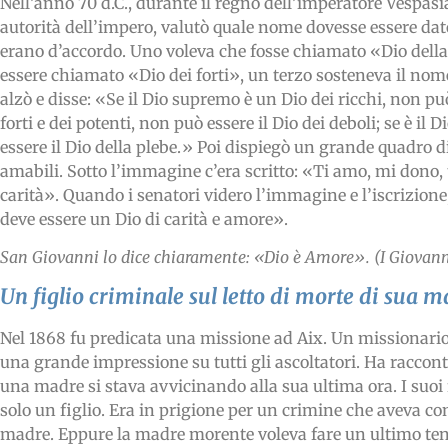
Nell’anno 70 d.C., durante il regno dell’imperatore Vespas
autorità dell’impero, valutò quale nome dovesse essere dat
erano d’accordo. Uno voleva che fosse chiamato «Dio della
essere chiamato «Dio dei forti», un terzo sosteneva il nom
alzò e disse: «Se il Dio supremo è un Dio dei ricchi, non può 
forti e dei potenti, non può essere il Dio dei deboli; se è il D
essere il Dio della plebe.» Poi dispiegò un grande quadro di 
amabili. Sotto l’immagine c’era scritto: «Ti amo, mi dono, t
carità». Quando i senatori videro l’immagine e l’iscrizione
deve essere un Dio di carità e amore».
San Giovanni lo dice chiaramente: «Dio è Amore». (I Giovann
Un figlio criminale sul letto di morte di sua m
Nel 1868 fu predicata una missione ad Aix. Un missionario
una grande impressione su tutti gli ascoltatori. Ha raccont
una madre si stava avvicinando alla sua ultima ora. I suoi 
solo un figlio. Era in prigione per un crimine che aveva co
madre. Eppure la madre morente voleva fare un ultimo tenta