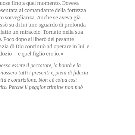
uttuose fino a quel momento. Doveva
resentata al comandante della fortezza
tto sorveglianza. Anche se aveva già
fissò su di lui uno sguardo di profonda
fatto un miracolo. Tornato nella sua
e. Poco dopo si liberò del pesante
zia di Dio continuò ad operare in lui, e
ozio – e quel figlio ero io.»
ossa essere il peccatore, la bontà e la
ssero tutti i presenti e, pieni di fiducia
ità e contrizione.
Non c’è colpa così
rito. Perché il peggior crimine non può