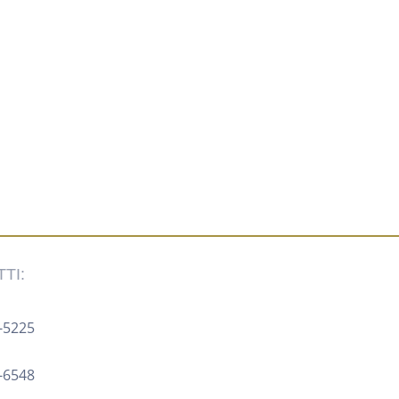
TI:
-5225 ‍
8-6548