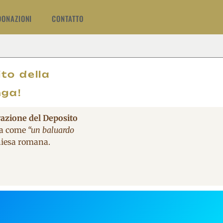
DONAZIONI
CONTATTO
O
to della
nga!
vazione del Deposito
ita come
“un baluardo
Chiesa romana.