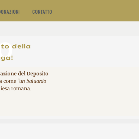
DONAZIONI
CONTATTO
O
to della
nga!
vazione del Deposito
ita come
“un baluardo
Chiesa romana.