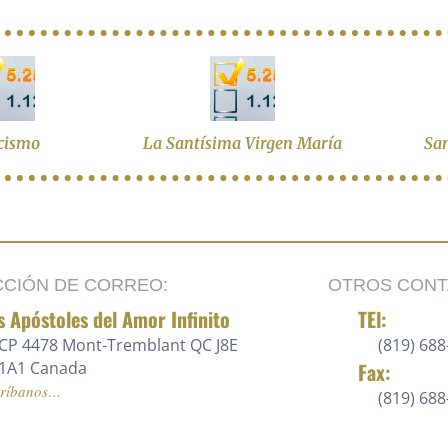
cismo
La Santísima Virgen María
San
CCIÓN DE CORREO:
OTROS CONT
s Apóstoles del Amor Infinito
TEl:
CP 4478 Mont-Tremblant QC J8E
(819) 688
1A1 Canada
Fax:
críbanos…
(819) 68