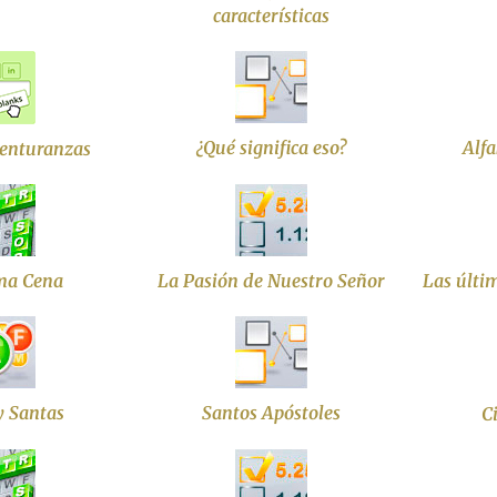
características
¿Qué significa eso?
Alfa
enturanzas
ma Cena
La Pasión de Nuestro Señor
Las últi
y Santas
Santos Apóstoles
C