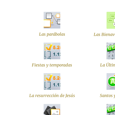
Las parábolas
Las Bienav
Fiestas y temporadas
La Últi
La resurrección de Jesús
Santos 