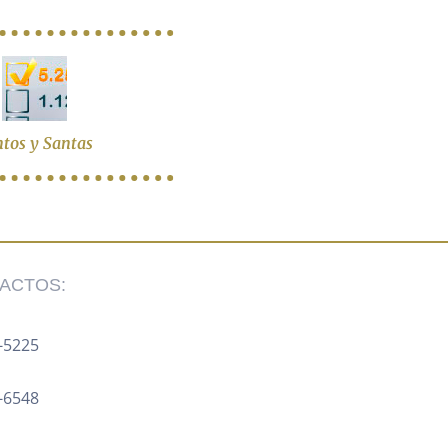
tos y Santas
ACTOS:
-5225 ‍
8-6548