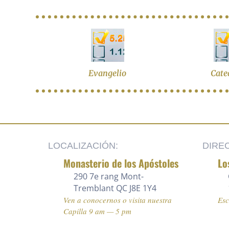
Evangelio
Cate
LOCALIZACIÓN:
DIRE
Monasterio de los Apóstoles
Lo
290 7e rang
Mont-
Tremblant QC J8E 1Y4
Ven a conocernos o visita nuestra
Es
Capilla 9 am — 5 pm