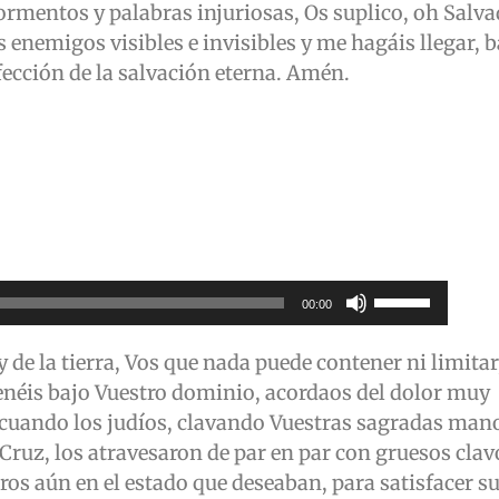
ormentos y palabras injuriosas, Os suplico, oh Salv
aumentar
 enemigos visibles e invisibles y me hagáis llegar, b
o
fección de la salvación eterna. Amén.
disminuir
el
volumen.
Utiliza
00:00
las
teclas
 y de la tierra, Vos que nada puede contener ni limitar
de
tenéis bajo Vuestro dominio, acordaos del dolor muy
flecha
cuando los judíos, clavando Vuestras sagradas man
arriba/abajo
 Cruz, los atravesaron de par en par con gruesos clav
para
ros aún en el estado que deseaban, para satisfacer s