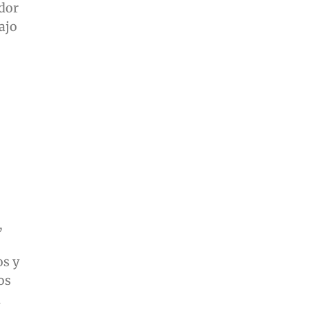
ador
ajo
,
os y
os
u