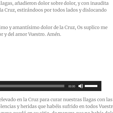
aumentar
llagas, añadieron dolor sobre dolor, y con inaudita
o
la Cruz, estirándoos por todos lados y dislocando
disminuir
el
imo y amantísimo dolor de la Cruz, Os suplico me
volumen.
or y del amor Vuestro. Amén.
Utiliza
00:00
las
teclas
 elevado en la Cruz para curar nuestras llagas con las
de
olencias y heridas que habéis sufrido en todos Vuest
flecha