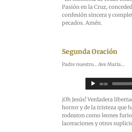
Pasión en la Cruz, conceded
confesión sincera y complet
pecados. Amén.
Segunda Oración
Padre nuestro… Ave María…
Reproductor
00:00
de
audio
¡Oh Jesús! Verdadera libert
horror y de la tristeza que
rodearon como leones furios
laceraciones y otros suplic