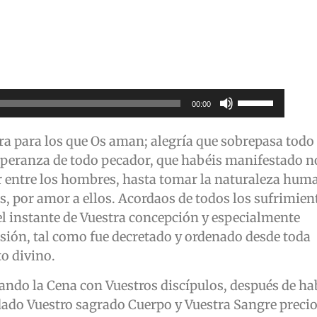
Utiliza
00:00
las
teclas
ura para los que Os aman; alegría que sobrepasa todo
de
esperanza de todo pecador, que habéis manifestado n
flecha
r entre los hombres, hasta tomar la naturaleza hum
arriba/abajo
os, por amor a ellos. Acordaos de todos los sufrimien
para
el instante de Vuestra concepción y especialmente
aumentar
sión, tal como fue decretado y ordenado desde toda
o
o divino.
disminuir
ando la Cena con Vuestros discípulos, después de ha
el
 dado Vuestro sagrado Cuerpo y Vuestra Sangre precio
volumen.