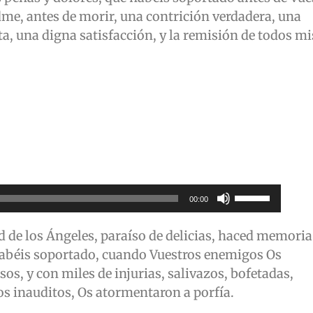
me, antes de morir, una contrición verdadera, una
a, una digna satisfacción, y la remisión de todos mi
Utiliza
00:00
las
teclas
ad de los Ángeles, paraíso de delicias, haced memoria
de
 habéis soportado, cuando Vuestros enemigos Os
flecha
os, y con miles de injurias, salivazos, bofetadas,
arriba/abajo
ios inauditos, Os atormentaron a porfía.
para