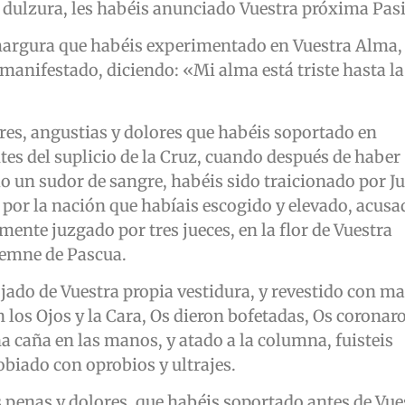
 dulzura, les habéis anunciado Vuestra próxima Pas
amargura que habéis experimentado en Vuestra Alma,
anifestado, diciendo: «Mi alma está triste hasta la
res, angustias y dolores que habéis soportado en
tes del suplicio de la Cruz, cuando después de haber
o un sudor de sangre, habéis sido traicionado por J
 por la nación que habíais escogido y elevado, acusa
amente juzgado por tres jueces, en la flor de Vuestra
lemne de Pascua.
jado de Vuestra propia vestidura, y revestido con m
n los Ojos y la Cara, Os dieron bofetadas, Os coronar
a caña en las manos, y atado a la columna, fuisteis
biado con oprobios y ultrajes.
 penas y dolores, que habéis soportado antes de Vue