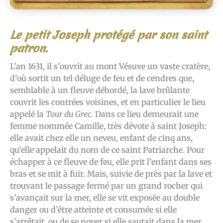
Le petit Joseph protégé par son saint
patron.
L’an 1631, il s’ouvrit au mont Vésuve un vaste cratère,
d’où sortit un tel déluge de feu et de cendres que,
semblable à un fleuve débordé, la lave brûlante
couvrit les contrées voisines, et en particulier le lieu
appelé la
Tour du Grec.
Dans ce lieu demeurait une
femme nommée Camille, très dévote à saint Joseph:
elle avait chez elle un neveu, enfant de cinq ans,
qu’elle appelait du nom de ce saint Patriarche. Pour
échapper à ce fleuve de feu, elle prit l’enfant dans ses
bras et se mit à fuir. Mais, suivie de près par la lave et
trouvant le passage fermé par un grand rocher qui
s’avançait sur la mer, elle se vit exposée au double
danger ou d’être atteinte et consumée si elle
s’arrêtait, ou de se noyer si elle sautait dans la mer.