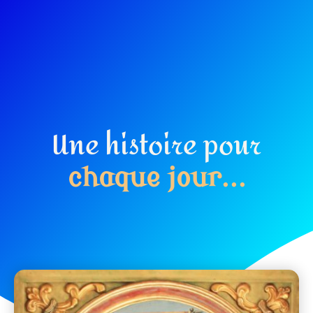
Une histoire pour
c
h
a
q
u
e
j
o
u
r
.
.
.