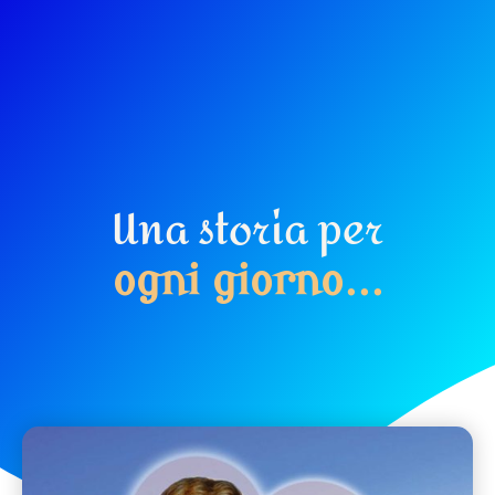
Una storia per
o
g
n
i
g
i
o
r
n
o
.
.
.