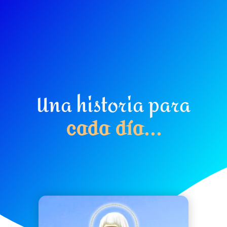
Una historia para
c
a
d
a
d
í
a
.
.
.