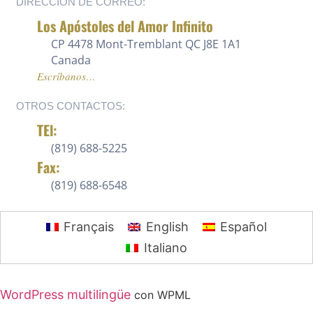
DIRECCIÓN DE CORREO:
Los Apóstoles del Amor Infinito
CP 4478 Mont-Tremblant QC J8E 1A1
Canada
Escríbanos…
OTROS CONTACTOS:
TEl:
(819) 688-5225 ‍
Fax:
(819) 688-6548
Français
English
Español
Italiano
WordPress multilingüe
con WPML