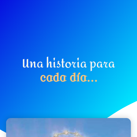
Una historia para
c
a
d
a
d
í
a
.
.
.