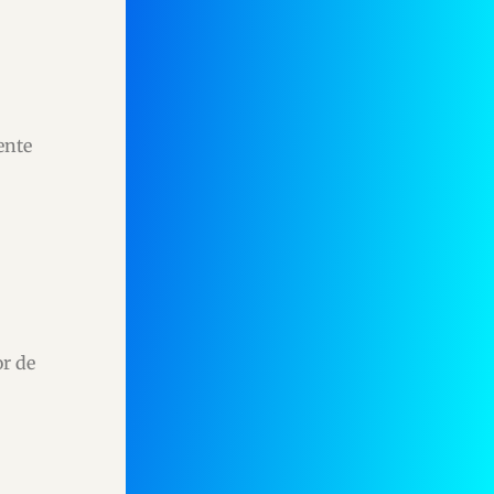
ente
or de