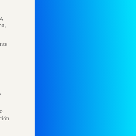
e,
ma,
nte
,
o,
ción