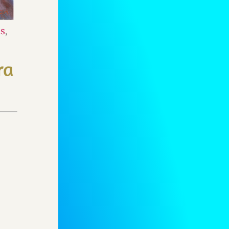
is
ra