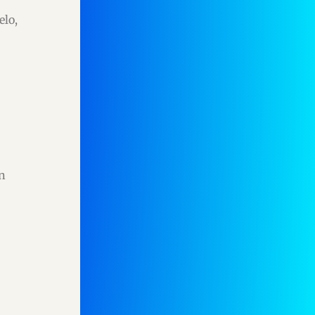
elo,
n