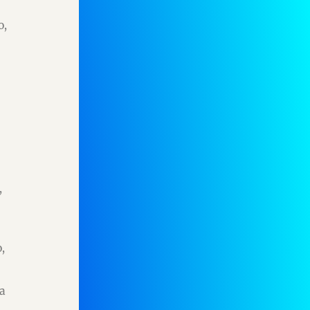
o,
,
,
ra