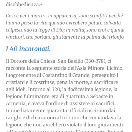
disobbedienza».
Così è per i martiri. In apparenza, sono sconfitti perché
hanno perso la vita quando avrebbero potuto salvarla
calpestando la legge di Dio; in realtà, sono eroi e quindi
vincitori, che portano giustamente la palma del trionfo.
I 40 incoronati.
Il Dottore della Chiesa, San Basilio (330-378), ci
racconta la seguente storia dell’Asia Minore. Licinio,
luogotenente di Costantino il Grande, perseguitò i
cristiani e li costrinse, pena la morte, a sacrificare
agli idoli. Intorno al 320, la dodicesima legione, la
legione fulminante, era di guarnita a Sebaste in
Armenia, e aveva l’ordine di assistere ai sacrifici.
Immediatamente quaranta ufficiali uscirono dai
ranghi e dichiararono al tribuno che comandava la
legione che non avrebbero violato il loro giuramento
a Dio più del loro giuramento all’imperatore. Era nel