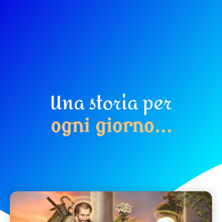
Una storia per
o
g
n
i
g
i
o
r
n
o
.
.
.