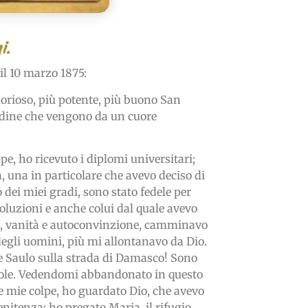
i.
il 10 marzo 1875:
lorioso, più potente, più buono San
tudine che vengono da un cuore
pe, ho ricevuto i diplomi universitari;
, una in particolare che avevo deciso di
 dei miei gradi, sono stato fedele per
oluzioni e anche colui dal quale avevo
lio, vanità e autoconvinzione, camminavo
degli uomini, più mi allontanavo da Dio.
me Saulo sulla strada di Damasco! Sono
revole. Vedendomi abbandonato in questo
le mie colpe, ho guardato Dio, che avevo
enitenza: ho pregato Maria, il rifugio