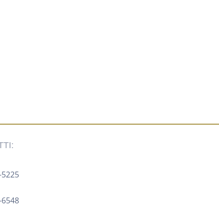
TI:
-5225 ‍
8-6548