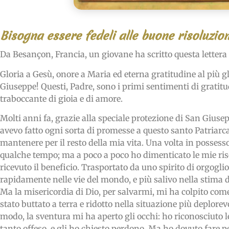
Bisogna essere fedeli alle buone risoluzion
Da Besançon, Francia, un giovane ha scritto questa lettera 
Gloria a Gesù, onore a Maria ed eterna gratitudine al più g
Giuseppe! Questi, Padre, sono i primi sentimenti di grati
traboccante di gioia e di amore.
Molti anni fa, grazie alla speciale protezione di San Giusep
avevo fatto ogni sorta di promesse a questo santo Patriarca
mantenere per il resto della mia vita. Una volta in possesso
qualche tempo; ma a poco a poco ho dimenticato le mie ris
ricevuto il beneficio. Trasportato da uno spirito di orgog
rapidamente nelle vie del mondo, e più salivo nella stima 
Ma la misericordia di Dio, per salvarmi, mi ha colpito co
stato buttato a terra e ridotto nella situazione più deplo
modo, la sventura mi ha aperto gli occhi: ho riconosciuto 
tanto offeso, e gli ho chiesto perdono. Ma ho dovuto fare p