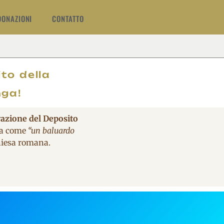
DONAZIONI
CONTATTO
O
to della
nga!
vazione del Deposito
ita come
“un baluardo
Chiesa romana.