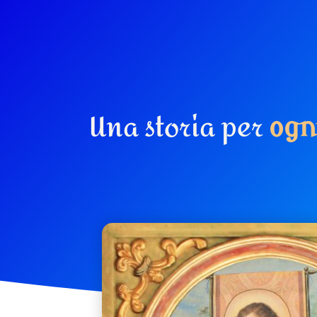
Una storia per
o
g
n