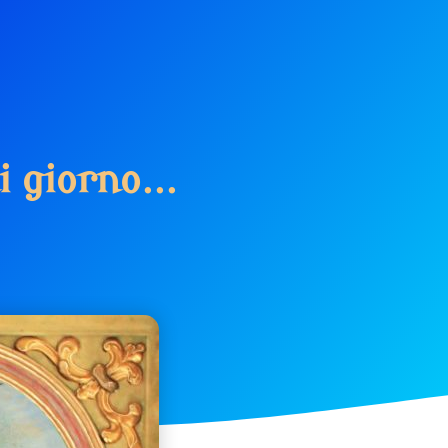
i
g
i
o
r
n
o
.
.
.