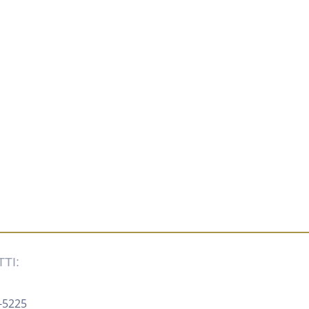
TI:
-5225 ‍