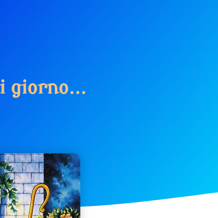
i
g
i
o
r
n
o
.
.
.