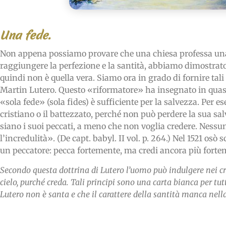
Una fede.
Non appena possiamo provare che una chiesa professa una 
raggiungere la perfezione e la santità, abbiamo dimostrat
quindi non è quella vera. Siamo ora in grado di fornire tal
Martin Lutero. Questo «riformatore» ha insegnato in quasi 
«sola fede» (sola fides) è sufficiente per la salvezza. Per e
cristiano o il battezzato, perché non può perdere la sua sa
siano i suoi peccati, a meno che non voglia credere. Ness
l’incredulità». (De capt. babyl. II vol. p. 264.) Nel 1521 os
un peccatore: pecca fortemente, ma credi ancora più forte
Secondo questa dottrina di Lutero l’uomo può indulgere nei c
cielo, purché creda. Tali principi sono una carta bianca per tutt
Lutero non è santa e che il carattere della santità manca nella