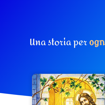
Una storia per
o
g
n