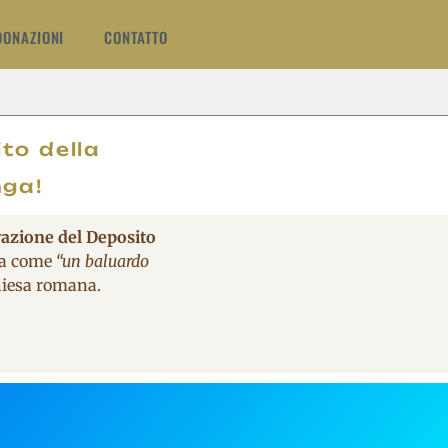
DONAZIONI
CONTATTO
O
to della
nga!
vazione del Deposito
ita come
“un baluardo
Chiesa romana.