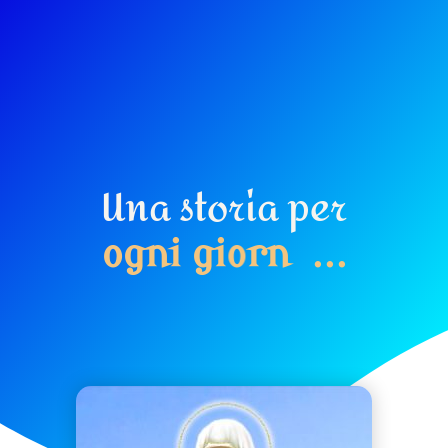
Una storia per
o
g
n
i
g
i
o
r
n
o
.
.
.