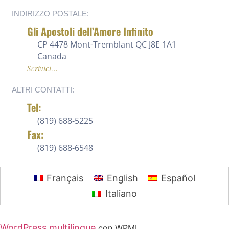
INDIRIZZO POSTALE:
Gli Apostoli dell’Amore Infinito
CP 4478 Mont-Tremblant QC J8E 1A1
Canada
Scrivici…
ALTRI CONTATTI:
Tel:
(819) 688-5225 ‍
Fax:
(819) 688-6548
Français
English
Español
Italiano
WordPress multilingue
con WPML