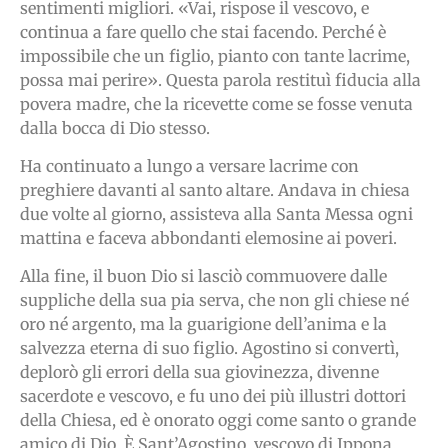
sentimenti migliori. «Vai, rispose il vescovo, e
continua a fare quello che stai facendo. Perché è
impossibile che un figlio, pianto con tante lacrime,
possa mai perire». Questa parola restituì fiducia alla
povera madre, che la ricevette come se fosse venuta
dalla bocca di Dio stesso.
Ha continuato a lungo a versare lacrime con
preghiere davanti al santo altare. Andava in chiesa
due volte al giorno, assisteva alla Santa Messa ogni
mattina e faceva abbondanti elemosine ai poveri.
Alla fine, il buon Dio si lasciò commuovere dalle
suppliche della sua pia serva, che non gli chiese né
oro né argento, ma la guarigione dell’anima e la
salvezza eterna di suo figlio. Agostino si convertì,
deplorò gli errori della sua giovinezza, divenne
sacerdote e vescovo, e fu uno dei più illustri dottori
della Chiesa, ed è onorato oggi come santo o grande
amico di Dio. È Sant’Agostino, vescovo di Ippona.