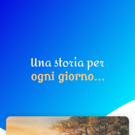
Una storia per
o
g
n
i
g
i
o
r
n
o
.
.
.