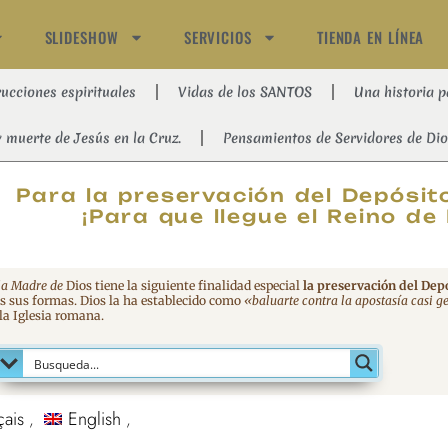
SLIDESHOW
SERVICIOS
TIENDA EN LÍNEA
rucciones espirituales
Vidas de los SANTOS
Una historia p
y muerte de Jesús en la Cruz.
Pensamientos de Servidores de Dio
MAGNIFIC
Para la preservación del Depósito
¡Para que llegue el Reino de 
la Madre de
Dios tiene la siguiente finalidad especial
la preservación del Depó
as sus formas. Dios la ha establecido como
«baluarte contra la apostasía casi g
 la Iglesia romana.
çais
English