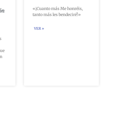
«¡Cuanto más Me honréis,
ón
tanto más les bendeciré!»
VER »
s
que
ón