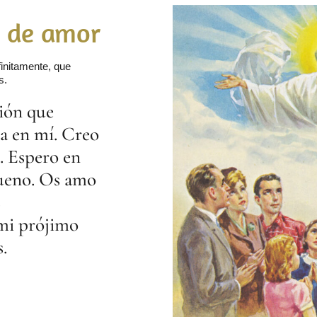
a de amor
initamente, que
s.
sión que
a en mí. Creo
. Espero en
bueno. Os amo
s
mi prójimo
.