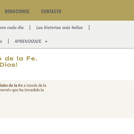
DONACIONES
CONTACTO
ara cada día
Las historias más bellas
s
APRENDIZAJE
AT
 de la Fe.
Dios!
sito de la Fe
a través de la
eneral»
que ha invadido la