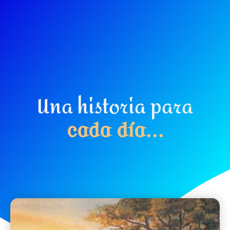
Una historia para
c
a
d
a
d
í
a
.
.
.