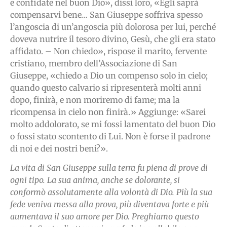
e confidate nel buon Dio», dissi loro, «Egli saprà
compensarvi bene… San Giuseppe soffriva spesso
l’angoscia di un’angoscia più dolorosa per lui, perché
doveva nutrire il tesoro divino, Gesù, che gli era stato
affidato. – Non chiedo», rispose il marito, fervente
cristiano, membro dell’Associazione di San
Giuseppe, «chiedo a Dio un compenso solo in cielo;
quando questo calvario si ripresenterà molti anni
dopo, finirà, e non moriremo di fame; ma la
ricompensa in cielo non finirà.» Aggiunge: «Sarei
molto addolorato, se mi fossi lamentato del buon Dio
o fossi stato scontento di Lui. Non è forse il padrone
di noi e dei nostri beni?».
La vita di San Giuseppe sulla terra fu piena di prove di
ogni tipo. La sua anima, anche se dolorante, si
conformò assolutamente alla volontà di Dio. Più la sua
fede veniva messa alla prova, più diventava forte e più
aumentava il suo amore per Dio. Preghiamo questo