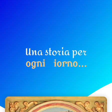
Una storia per
o
g
n
i
g
i
o
r
n
o
.
.
.