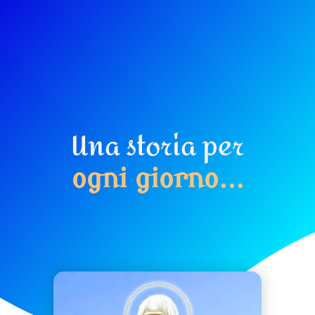
Una storia per
o
g
n
i
g
i
o
r
n
o
.
.
.