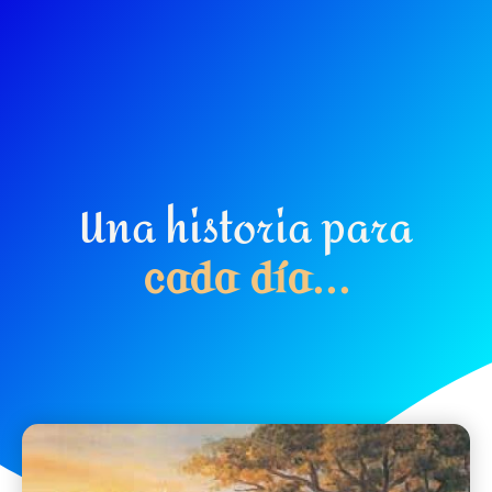
Una historia para
c
a
d
a
d
í
a
.
.
.