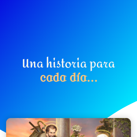
Una historia para
c
a
d
a
d
í
a
.
.
.