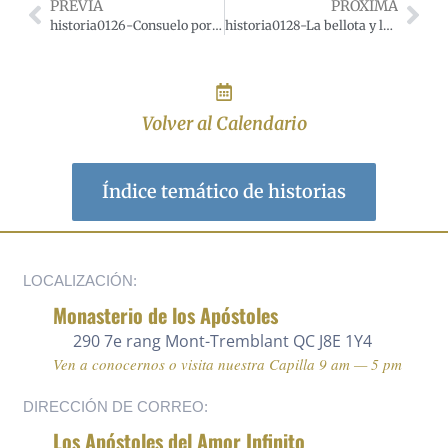
PREVIA
PRÓXIMA
historia0126-Consuelo por la pérdida de un hijo predilecto.
historia0128-La bellota y la calabaza.
Volver al Calendario
Índice temático de historias
LOCALIZACIÓN:
Monasterio de los Apóstoles
290 7e rang
Mont-Tremblant QC J8E 1Y4
Ven a conocernos o visita nuestra Capilla 9 am — 5 pm
DIRECCIÓN DE CORREO:
Los Apóstoles del Amor Infinito