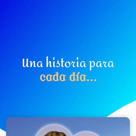
Una historia para
c
a
d
a
d
í
a
.
.
.