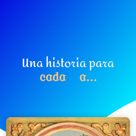
Una historia para
c
a
d
a
d
í
a
.
.
.