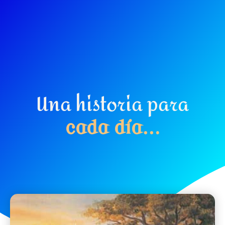
Una historia para
c
a
d
a
d
í
a
.
.
.