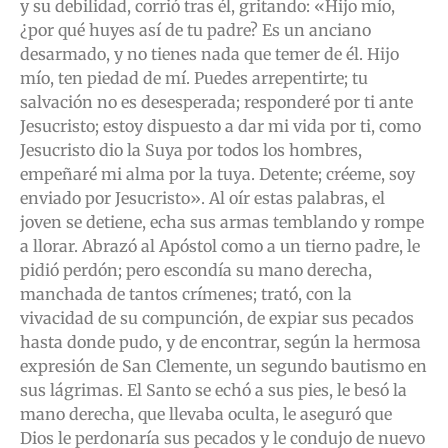
y su debilidad, corrió tras él, gritando: «Hijo mío,
¿por qué huyes así de tu padre? Es un anciano
desarmado, y no tienes nada que temer de él. Hijo
mío, ten piedad de mí. Puedes arrepentirte; tu
salvación no es desesperada; responderé por ti ante
Jesucristo; estoy dispuesto a dar mi vida por ti, como
Jesucristo dio la Suya por todos los hombres,
empeñaré mi alma por la tuya. Detente; créeme, soy
enviado por Jesucristo». Al oír estas palabras, el
joven se detiene, echa sus armas temblando y rompe
a llorar. Abrazó al Apóstol como a un tierno padre, le
pidió perdón; pero escondía su mano derecha,
manchada de tantos crímenes; trató, con la
vivacidad de su compunción, de expiar sus pecados
hasta donde pudo, y de encontrar, según la hermosa
expresión de San Clemente, un segundo bautismo en
sus lágrimas. El Santo se echó a sus pies, le besó la
mano derecha, que llevaba oculta, le aseguró que
Dios le perdonaría sus pecados y le condujo de nuevo