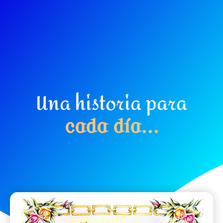
Una historia para
c
a
d
a
d
í
a
.
.
.