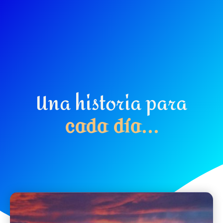
Una historia para
c
a
d
a
d
í
a
.
.
.