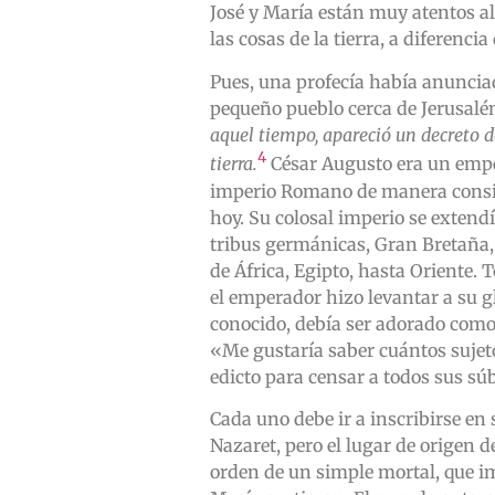
José y María están muy atentos al
las cosas de la tierra, a diferenc
Pues, una profecía había anuncia
pequeño pueblo cerca de Jerusalé
aquel tiempo, apareció un decreto d
4
tierra.
César Augusto era un empe
imperio Romano de manera consid
hoy. Su colosal imperio se extendí
tribus germánicas, Gran Bretaña, 
de África, Egipto, hasta Oriente.
el emperador hizo levantar a su g
conocido, debía ser adorado como 
«Me gustaría saber cuántos suje
edicto para censar a todos sus súb
Cada uno debe ir a inscribirse en 
Nazaret, pero el lugar de origen d
orden de un simple mortal, que im