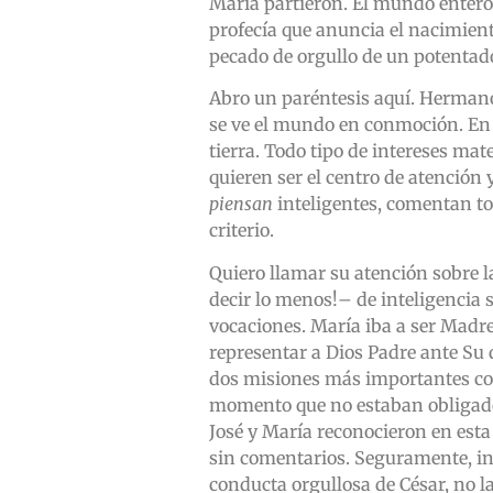
María partieron. El mundo entero
profecía que anuncia el nacimient
pecado de orgullo de un potentado 
Abro un paréntesis aquí. Herman
se ve el mundo en conmoción. En g
tierra. Todo tipo de intereses mat
quieren ser el centro de atención 
piensan
inteligentes, comentan to
criterio.
Quiero llamar su atención sobre l
decir lo menos!– de inteligencia 
vocaciones. María iba a ser Madre 
representar a Dios Padre ante Su d
dos misiones más importantes co
momento que no estaban obligados 
José y María reconocieron en esta 
sin comentarios. Seguramente, in
conducta orgullosa de César, no la