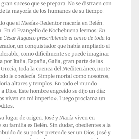
 gran suceso que se prepara. No se distraen con
ia de la mayoría de los humanos de su tiempo.
do que el Mesías-Redentor nacería en Belén,
n. En el Evangelio de Nochebuena leemos:
En
e César Augusto prescribiendo el censo de toda la
rador, un conquistador que había ampliado el
erable, como difícilmente se puede imaginar
a por Italia, España, Galia, gran parte de las
Grecia, toda la cuenca del Mediterráneo, norte
 Todo le obedecía. Simple mortal como nosotros,
loria altares y templos. En todo el mundo
a Dios. Este hombre engreído se dijo un día:
tos viven en mi imperio». Luego proclama un
ditos.
su lugar de origen. José y María viven en
e su familia es Belén. Sin dudar, obedientes a la
buido de su poder pretende ser un Dios, José y