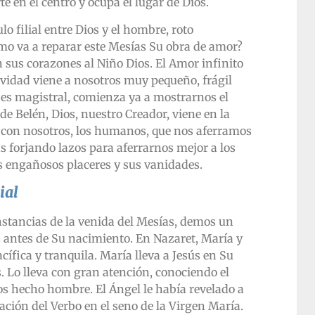
e en el centro y ocupa el lugar de Dios.
o filial entre Dios y el hombre, roto
mo va a reparar este Mesías Su obra de amor?
 sus corazones al Niño Dios. El Amor infinito
avidad viene a nosotros muy pequeño, frágil
 es magistral, comienza ya a mostrarnos el
 de Belén, Dios, nuestro Creador, viene en la
 con nosotros, los humanos, que nos aferramos
as forjando lazos para aferrarnos mejor a los
s engañosos placeres y sus vanidades.
ial
stancias de la venida del Mesías, demos un
s antes de Su nacimiento. En Nazaret, María y
acífica y tranquila. María lleva a Jesús en Su
 Lo lleva con gran atención, conociendo el
os hecho hombre. El Ángel le había revelado a
ación del Verbo en el seno de la Virgen María.