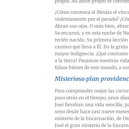
propio. Mi amor propio se conviert
¿Cómo renovará el Mesías el víncul
violentamente por el pecado? ¿Có
Abran sus ojos. O más bien, abran
Se encarnó, y en esta noche de N
recién nacido. Su primera lección
camino que lleva a Él. En la gruta
mayor indigencia. ¡Qué contraste
a la tierra! Pasamos nuestras vid
falsos bienes de este mundo, a su
Misterioso plan providenc
Para comprender mejor las circun
paso atrás en el tiempo, unos día
José llevaban una vida sencilla, p
seno desde hace casi nueve meses.
misterio de la Encarnación, de Di
José el gran misterio de la Encarn