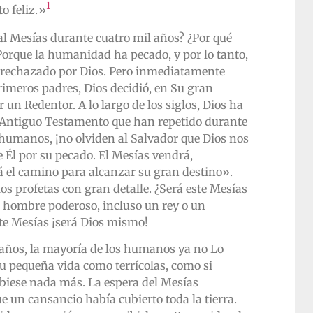
1
o feliz.»
l Mesías durante cuatro mil años? ¿Por qué
Porque la humanidad ha pecado, y por lo tanto,
 rechazado por Dios. Pero inmediatamente
rimeros padres, Dios decidió, en Su gran
 un Redentor. A lo largo de los siglos, Dios ha
el Antiguo Testamento que han repetido durante
 humanos, ¡no olviden al Salvador que Dios nos
 Él por su pecado. El Mesías vendrá,
á el camino para alcanzar su gran destino».
os profetas con gran detalle. ¿Será este Mesías
n hombre poderoso, incluso un rey o un
te Mesías ¡será Dios mismo!
 años, la mayoría de los humanos ya no Lo
 pequeña vida como terrícolas, como si
ubiese nada más. La espera del Mesías
e un cansancio había cubierto toda la tierra.