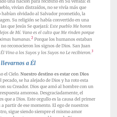
do una nación para recibirlo en Su venida: el
ueblo, vivían distraídos, no se vivía más que
 no habían olvidado al Salvador prometido, la
gen. Su religión se había convertido en una
las que Jesús Se quejará:
Este pueblo Me honra
 lejos de Mí. Vano es el culto que Me rinden porque
2
áximas humanas
.
Porque los humanos estaban
 no reconocieron los signos de Dios. San Juan
3
:
Él Vino a los Suyos y los Suyos no Le recibieron.
llevarnos a Él
o el Cielo.
Nuestro destino es estar con Dios
l pecado, se ha alejado de Dios y ha roto esta
 con su Creador. Dios que amó al hombre con un
a respuesta amorosa. Desgraciadamente, el
que a Dios. Este orgullo es la causa del primer
 a partir de ese momento. El ego de nuestros
tro, sigue siendo siempre el mismo amor