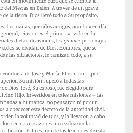
 está en movimiento para que se cumpla la
o del Mesías en Belén. A través de un grave
de la tierra, Dios llevó todo a Su propósito.
os, hermanas, queridos amigos, aún hoy en día
eneral, Dios no es el primer servido en la
eriales dictan decisiones, los
grandes
personajes
y todos se olvidan de Dios. Hombres, que se
das las situaciones, lo tamizan todo, a su
a conducta de José y María. Ellos eran –¡por
superior. Su misión superó a todas las
de Dios. José, Su esposo, fue elegido para
ivino Hijo. Investidos en tales misiones – las
nfiadas a humanos: no pensaron ni por un
a obedecer este decreto de la autoridad civil.
orden la voluntad de Dios, y la llevaron a cabo
cluso en sus corazones, no evaluaron la
 criticaron. Esta es una de las lecciones de esta