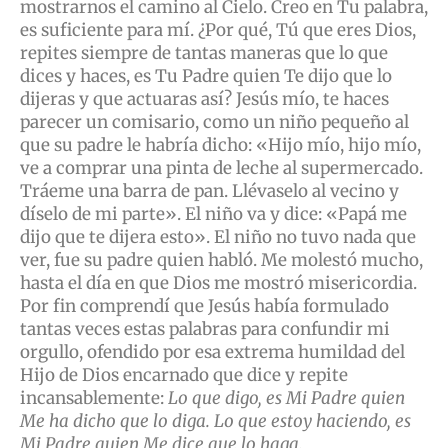
mostrarnos el camino al Cielo. Creo en Tu palabra,
es suficiente para mí. ¿Por qué, Tú que eres Dios,
repites siempre de tantas maneras que lo que
dices y haces, es Tu Padre quien Te dijo que lo
dijeras y que actuaras así? Jesús mío, te haces
parecer un comisario, como un niño pequeño al
que su padre le habría dicho: «Hijo mío, hijo mío,
ve a comprar una pinta de leche al supermercado.
Tráeme una barra de pan. Llévaselo al vecino y
díselo de mi parte». El niño va y dice: «Papá me
dijo que te dijera esto». El niño no tuvo nada que
ver, fue su padre quien habló. Me molestó mucho,
hasta el día en que Dios me mostró misericordia.
Por fin comprendí que Jesús había formulado
tantas veces estas palabras para confundir mi
orgullo, ofendido por esa extrema humildad del
Hijo de Dios encarnado que dice y repite
incansablemente:
Lo que digo, es Mi Padre quien
Me ha dicho que lo diga. Lo que estoy haciendo, es
Mi Padre quien Me dice que lo haga.