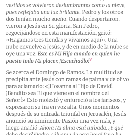
vestidos se volvieron deslumbrantes como la nieve,
pues reflejaba una luz brillante.
Pedro y los otros
dos tenían mucho sueño. Cuando despertaron,
vieron a Jesús en Su gloria. San Pedro,
regocijándose en esta manifestación, gritó:
«Hagamos tres tiendas y vivamos aquí». Una
nube envuelve a Jesús, y de en medio de la nube se
oye una voz:
Este es Mi Hijo amado en quien he
3
puesto todo Mi placer. ¡Escuchadlo!
Se acerca el Domingo de Ramos. La multitud se
precipita ante Jesús con ramas de palma y de olivo
para aclamarlo: «¡Hosanna al Hijo de David!
¡Bendito sea El que viene en el nombre del
Señor!» Esto molestó y enfureció a los fariseos, y
expresaron su ira en voz alta. Unos momentos
después de su entrada triunfal en Jerusalén, Jesús
anunció su inminente Pasión una vez más, y
luego añadió:
Ahora Mi alma está turbada. ¿Y qué
debo decir? ¡Padre, sálvame de esta hora! Pero he