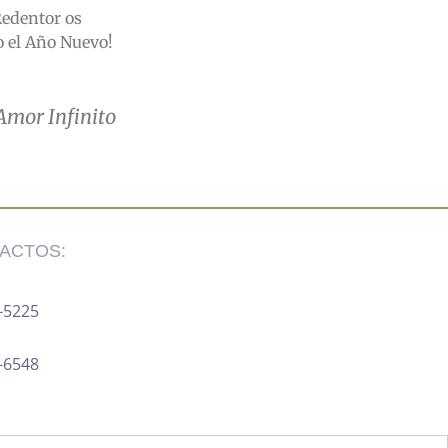
Redentor os
o el Año Nuevo!
Amor Infinito
ACTOS:
-5225 ‍
8-6548