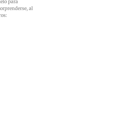
ielo para
sorprenderse, al
ros: