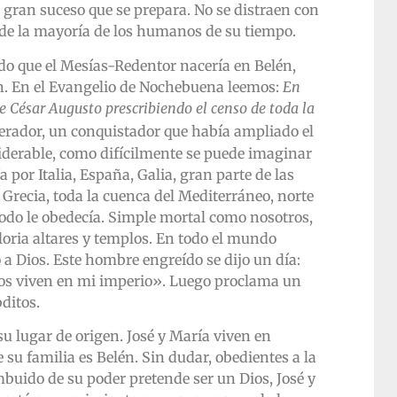
 gran suceso que se prepara. No se distraen con
ia de la mayoría de los humanos de su tiempo.
do que el Mesías-Redentor nacería en Belén,
n. En el Evangelio de Nochebuena leemos:
En
e César Augusto prescribiendo el censo de toda la
rador, un conquistador que había ampliado el
erable, como difícilmente se puede imaginar
a por Italia, España, Galia, gran parte de las
Grecia, toda la cuenca del Mediterráneo, norte
 Todo le obedecía. Simple mortal como nosotros,
loria altares y templos. En todo el mundo
a Dios. Este hombre engreído se dijo un día:
tos viven en mi imperio». Luego proclama un
ditos.
su lugar de origen. José y María viven en
e su familia es Belén. Sin dudar, obedientes a la
buido de su poder pretende ser un Dios, José y