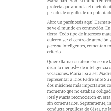
María partieron. El mundo entero
profecía que anuncia el nacimient
pecado de orgullo de un potentado 
Abro un paréntesis aquí. Herman
se ve el mundo en conmoción. En g
tierra. Todo tipo de intereses mat
quieren ser el centro de atención 
piensan
inteligentes, comentan to
criterio.
Quiero llamar su atención sobre l
decir lo menos!– de inteligencia 
vocaciones. María iba a ser Madre 
representar a Dios Padre ante Su d
dos misiones más importantes co
momento que no estaban obligados 
José y María reconocieron en esta 
sin comentarios. Seguramente, in
conducta orgullosa de César, no la