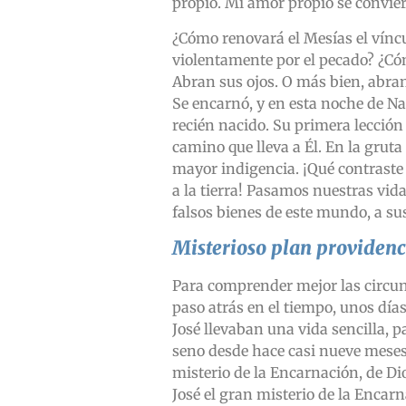
propio. Mi amor propio se conviert
¿Cómo renovará el Mesías el víncul
violentamente por el pecado? ¿Có
Abran sus ojos. O más bien, abran
Se encarnó, y en esta noche de N
recién nacido. Su primera lección
camino que lleva a Él. En la gruta
mayor indigencia. ¡Qué contraste
a la tierra! Pasamos nuestras vid
falsos bienes de este mundo, a su
Misterioso plan providenc
Para comprender mejor las circun
paso atrás en el tiempo, unos día
José llevaban una vida sencilla, p
seno desde hace casi nueve meses.
misterio de la Encarnación, de Di
José el gran misterio de la Encarn