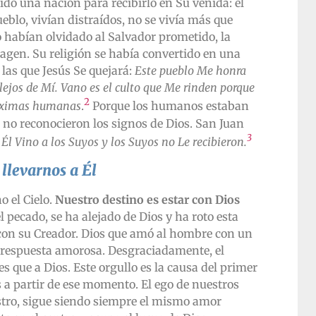
do una nación para recibirlo en Su venida: el
ueblo, vivían distraídos, no se vivía más que
 no habían olvidado al Salvador prometido, la
gen. Su religión se había convertido en una
las que Jesús Se quejará:
Este pueblo Me honra
 lejos de Mí. Vano es el culto que Me rinden porque
2
áximas humanas
.
Porque los humanos estaban
 no reconocieron los signos de Dios. San Juan
3
:
Él Vino a los Suyos y los Suyos no Le recibieron.
llevarnos a Él
o el Cielo.
Nuestro destino es estar con Dios
l pecado, se ha alejado de Dios y ha roto esta
 con su Creador. Dios que amó al hombre con un
a respuesta amorosa. Desgraciadamente, el
que a Dios. Este orgullo es la causa del primer
 a partir de ese momento. El ego de nuestros
tro, sigue siendo siempre el mismo amor