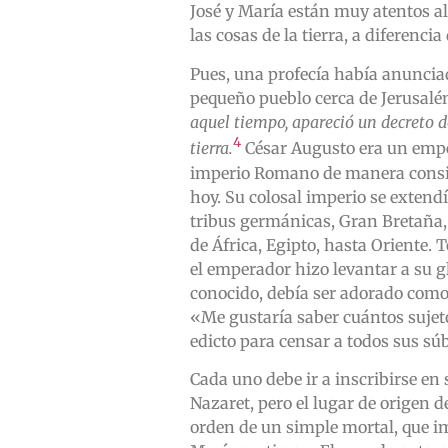
José y María están muy atentos al
las cosas de la tierra, a diferenc
Pues, una profecía había anuncia
pequeño pueblo cerca de Jerusalé
aquel tiempo, apareció un decreto d
4
tierra.
César Augusto era un empe
imperio Romano de manera consid
hoy. Su colosal imperio se extendí
tribus germánicas, Gran Bretaña, 
de África, Egipto, hasta Oriente.
el emperador hizo levantar a su g
conocido, debía ser adorado como 
«Me gustaría saber cuántos suje
edicto para censar a todos sus súb
Cada uno debe ir a inscribirse en 
Nazaret, pero el lugar de origen d
orden de un simple mortal, que im