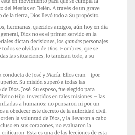
 está en movimiento para que se cumpla la
o del Mesías en Belén. A través de un grave
de la tierra, Dios llevó todo a Su propósito.
os, hermanas, queridos amigos, aún hoy en día
eneral, Dios no es el primer servido en la
eriales dictan decisiones, los
grandes
personajes
y todos se olvidan de Dios. Hombres, que se
das las situaciones, lo tamizan todo, a su
a conducta de José y María. Ellos eran –¡por
superior. Su misión superó a todas las
de Dios. José, Su esposo, fue elegido para
ivino Hijo. Investidos en tales misiones – las
nfiadas a humanos: no pensaron ni por un
a obedecer este decreto de la autoridad civil.
orden la voluntad de Dios, y la llevaron a cabo
cluso en sus corazones, no evaluaron la
 criticaron. Esta es una de las lecciones de esta