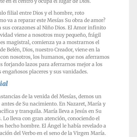
e en el centro y ocupa el lugar de Dios.
o filial entre Dios y el hombre, roto
mo va a reparar este Mesías Su obra de amor?
 sus corazones al Niño Dios. El Amor infinito
avidad viene a nosotros muy pequeño, frágil
 es magistral, comienza ya a mostrarnos el
 de Belén, Dios, nuestro Creador, viene en la
 con nosotros, los humanos, que nos aferramos
as forjando lazos para aferrarnos mejor a los
s engañosos placeres y sus vanidades.
ial
stancias de la venida del Mesías, demos un
s antes de Su nacimiento. En Nazaret, María y
acífica y tranquila. María lleva a Jesús en Su
 Lo lleva con gran atención, conociendo el
os hecho hombre. El Ángel le había revelado a
ación del Verbo en el seno de la Virgen María.