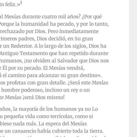
1
o feliz.»
l Mesías durante cuatro mil años? ¿Por qué
Porque la humanidad ha pecado, y por lo tanto,
 rechazado por Dios. Pero inmediatamente
rimeros padres, Dios decidió, en Su gran
 un Redentor. A lo largo de los siglos, Dios ha
el Antiguo Testamento que han repetido durante
 humanos, ¡no olviden al Salvador que Dios nos
 Él por su pecado. El Mesías vendrá,
á el camino para alcanzar su gran destino».
os profetas con gran detalle. ¿Será este Mesías
n hombre poderoso, incluso un rey o un
te Mesías ¡será Dios mismo!
 años, la mayoría de los humanos ya no Lo
 pequeña vida como terrícolas, como si
ubiese nada más. La espera del Mesías
e un cansancio había cubierto toda la tierra.