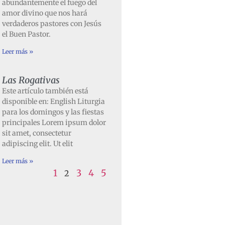
abundantemente el fuego del
amor divino que nos hará
verdaderos pastores con Jesús
el Buen Pastor.
Leer más »
Las Rogativas
Este artículo también está
disponible en: English Liturgia
para los domingos y las fiestas
principales Lorem ipsum dolor
sit amet, consectetur
adipiscing elit. Ut elit
Leer más »
1
3
4
5
2